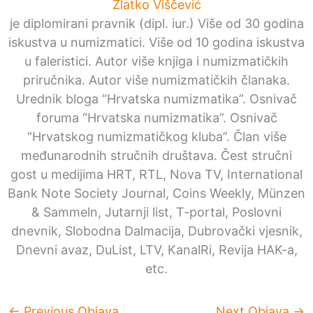
Zlatko Viščević
je diplomirani pravnik (dipl. iur.) Više od 30 godina
iskustva u numizmatici. Više od 10 godina iskustva
u faleristici. Autor više knjiga i numizmatičkih
priručnika. Autor više numizmatičkih članaka.
Urednik bloga “Hrvatska numizmatika”. Osnivač
foruma “Hrvatska numizmatika”. Osnivač
“Hrvatskog numizmatičkog kluba”. Član više
međunarodnih stručnih društava. Čest stručni
gost u medijima HRT, RTL, Nova TV, International
Bank Note Society Journal, Coins Weekly, Münzen
& Sammeln, Jutarnji list, T-portal, Poslovni
dnevnik, Slobodna Dalmacija, Dubrovački vjesnik,
Dnevni avaz, DuList, LTV, KanalRi, Revija HAK-a,
etc.
←
Previous Objava
Next Objava
→