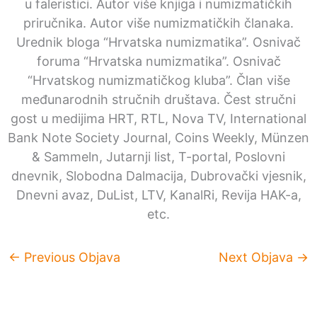
u faleristici. Autor više knjiga i numizmatičkih
priručnika. Autor više numizmatičkih članaka.
Urednik bloga “Hrvatska numizmatika”. Osnivač
foruma “Hrvatska numizmatika”. Osnivač
“Hrvatskog numizmatičkog kluba”. Član više
međunarodnih stručnih društava. Čest stručni
gost u medijima HRT, RTL, Nova TV, International
Bank Note Society Journal, Coins Weekly, Münzen
& Sammeln, Jutarnji list, T-portal, Poslovni
dnevnik, Slobodna Dalmacija, Dubrovački vjesnik,
Dnevni avaz, DuList, LTV, KanalRi, Revija HAK-a,
etc.
←
Previous Objava
Next Objava
→