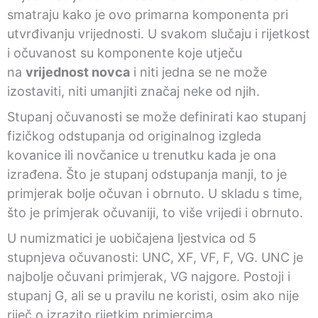
smatraju kako je ovo primarna komponenta pri
utvrđivanju vrijednosti. U svakom slučaju i rijetkost
i očuvanost su komponente koje utječu
na
vrijednost novca
i niti jedna se ne može
izostaviti, niti umanjiti značaj neke od njih.
Stupanj očuvanosti se može definirati kao stupanj
fizičkog odstupanja od originalnog izgleda
kovanice ili novčanice u trenutku kada je ona
izrađena. Što je stupanj odstupanja manji, to je
primjerak bolje očuvan i obrnuto. U skladu s time,
što je primjerak očuvaniji, to više vrijedi i obrnuto.
U numizmatici je uobičajena ljestvica od 5
stupnjeva očuvanosti: UNC, XF, VF, F, VG. UNC je
najbolje očuvani primjerak, VG najgore. Postoji i
stupanj G, ali se u pravilu ne koristi, osim ako nije
riječ o izrazito rijetkim primjercima.