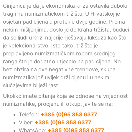
Činjenica je da je ekonomska kriza ostavila duboki
trag i na numizmatičkom tržištu. U Hrvatskoj je
osjetan pad cijena u protekle dvije godine. Prema
nekim mišljenjima, došlo je do kraha tržišta, budući
da se ljudi u krizi najprije rješavaju luksuza kao što
je kolekcionarstvo. Isto tako, tržište je
preplavljeno numizmatičkom robom srednjeg
ranga što je dodatno utjecalo na pad cijena. No
bez obzira na ove negativne trendove, skupa
numizmatika još uvijek drži cijenu i u nekim
slučajevima bilježi rast.
Ukoliko imate pitanja koja se odnose na vrijednost
numizmatike, procjenu ili otkup, javite se na:
Telefon:
+385 (0)95 858 6377
Viber:
+385 (0)95 858 6377
WhatsApp:
+385 (0)95 858 6377