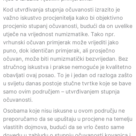
Kod utvrđivanja stupnja očuvanosti izrazito je
važno iskustvo procjenitelja kako bi objektivno
procjenio stupanj očuvanosti, budući da on uvelike
utječe na vrijednost numizmatike. Tako npr.
vrhunski očuvan primjerak može vrijediti jako
puno, dok identičan primjerak, ali prosječno
očuvan, može biti numizmatički bezvrijedan. Bez
stručnog iskustva i prakse nemoguće je kvalitetno
obavljati ovaj posao. To je i jedan od razloga zašto
u svijetu danas postoje stučne tvrtke koje se bave
samo ovim područjem – utvrđivanjem stupnja
očuvanosti.
Osobama koje nisu iskusne u ovom području ne
preporučamo da se upuštaju u procjene na temelju
vlastitih dojmova, budući da se vrlo često same
dovedu u zabludu o stupnju očuvanosti kovanica i