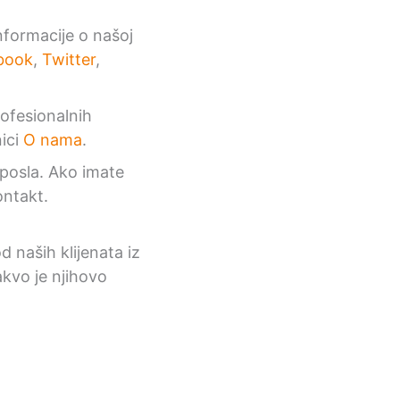
nformacije o našoj
book
,
Twitter
,
rofesionalnih
nici
O nama
.
 posla. Ako imate
ontakt.
 naših klijenata iz
akvo je njihovo