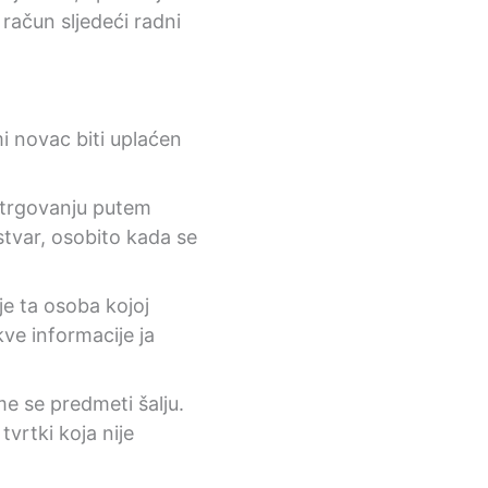
račun sljedeći radni
i novac biti uplaćen
u trgovanju putem
stvar, osobito kada se
je ta osoba kojoj
kve informacije ja
me se predmeti šalju.
tvrtki koja nije