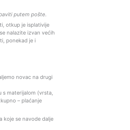
obaviti putem pošte.
 otkup je isplativije
se nalazite izvan većih
i, ponekad je i
šaljemo novac na drugi
u s materijalom (vrsta,
otkupno – plaćanje
a koje se navode dalje