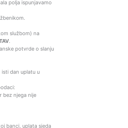
tala polja ispunjavamo
lužbenikom.
kom službom) na
STAV
.
štanske potvrde o slanju
isti dan uplatu u
podaci:
r bez njega nije
oj banci, uplata sjeda