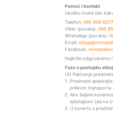
Pomoć i kontakt
Ukoliko imate bilo kakv
Telefon:
095 858 637
Viber (poruka):
095 85
WhatsApp (poruka):
0
Email:
otkup@monetali
Facebook:
monetalisn
Najbrže odgovaramo na
Faze u postupku otku
(A) Pakiranje predmet
Predmete spakirajt
prilikom transporta.
Ako šaljete kovanice i
selotejpom (da ne z
U kovertu s predm