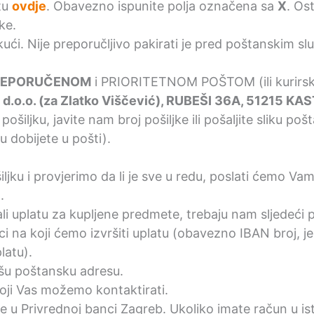
tu
ovdje
. Obavezno ispunite polja označena sa
X
. Os
ke.
 kući. Nije preporučljivo pakirati je pred poštanskim s
REPORUČENOM
i PRIORITETNOM POŠTOM (ili kurirs
.o.o. (za Zlatko Viščević), RUBEŠI 36A, 51215 KA
ošiljku, javite nam broj pošiljke ili pošaljite sliku po
u dobijete u pošti).
jku i provjerimo da li je sve u redu, poslati ćemo Vam 
.
li uplatu za kupljene predmete, trebaju nam sljedeći 
i na koji ćemo izvršiti uplatu (obavezno IBAN broj, je
latu).
ašu poštansku adresu.
koji Vas možemo kontaktirati.
e u Privrednoj banci Zagreb. Ukoliko imate račun u ist