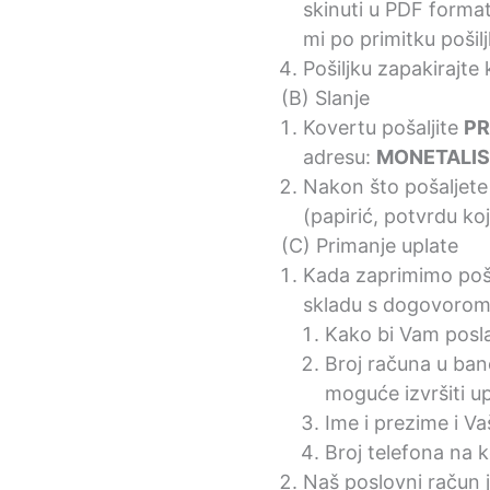
skinuti u PDF forma
mi po primitku pošilj
Pošiljku zapakirajte
(B) Slanje
Kovertu pošaljite
P
adresu:
MONETALIS d
Nakon što pošaljete p
(papirić, potvrdu koj
(C) Primanje uplate
Kada zaprimimo pošil
skladu s dogovorom
Kako bi Vam posla
Broj računa u banc
moguće izvršiti up
Ime i prezime i V
Broj telefona na 
Naš poslovni račun j