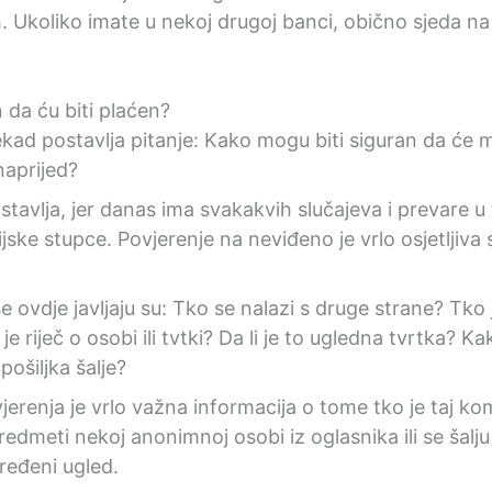
Ukoliko imate u nekoj drugoj banci, obično sjeda na 
 da ću biti plaćen?
kad postavlja pitanje: Kako mogu biti siguran da će m
naprijed?
stavlja, jer danas ima svakakvih slučajeva i prevare 
ske stupce. Povjerenje na neviđeno je vrlo osjetljiva 
 ovdje javljaju su: Tko se nalazi s druge strane? Tko 
e riječ o osobi ili tvtki? Da li je to ugledna tvrtka? Ka
ošiljka šalje?
jerenja je vrlo važna informacija o tome tko je taj ko
 predmeti nekoj anonimnoj osobi iz oglasnika ili se šalju 
ređeni ugled.