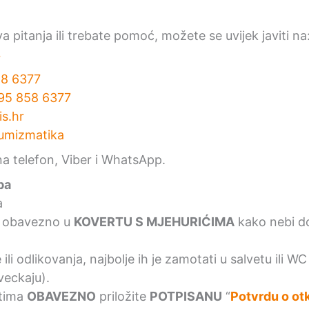
a pitanja ili trebate pomoć, možete se uvijek javiti na
7
8 6377
95 858 6377
s.hr
umizmatika
 telefon, Viber i WhatsApp.
pa
a
e obavezno u
KOVERTU S MJEHURIĆIMA
kako nebi do
li odlikovanja, najbolje ih je zamotati u salvetu ili WC 
veckaju).
etima
OBAVEZNO
priložite
POTPISANU
“
Potvrdu o ot