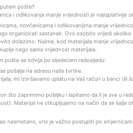
 putem pošte?
ica i odlikovanja manje vrijednosti je najisplativije 
nicama, novčanicama i odlikovanjima manje vrijednosti,
go organizirati sastanak. Ovo osobito vrijedi ukoliko 
vito dolazimo. Naime, kod materijala manje vrijednost
uplje nego sama vrijednost materijala.
 pošte se odvija po sljedećem redosljedu:
 se pošalje na adresu naše tvrtke.
jala, mi izvršavamo uplatu na Vaš račun u banci (ili 
n što zaprimimo pošiljku i ispitamo da li je sve u red
nost). Materijal ne otkupljujemo na način da se šalje 
ao nesmetano, vrlo je važno postupiti po smjernicam