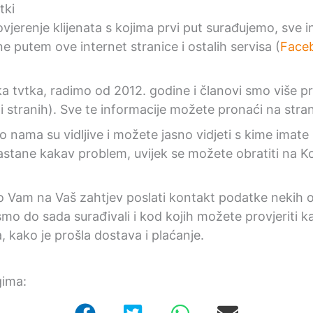
tki
vjerenje klijenata s kojima prvi put surađujemo, sve i
e putem ove internet stranice i ostalih servisa (
Face
ska tvtka, radimo od 2012. godine i članovi smo više p
i stranih). Sve te informacije možete pronaći na stra
o nama su vidljive i možete jasno vidjeti s kime imate
 nastane kakav problem, uvijek se možete obratiti na K
 Vam na Vaš zahtjev poslati kontakt podatke nekih od
mo do sada surađivali i kod kojih možete provjeriti k
, kako je prošla dostava i plaćanje.
gima: