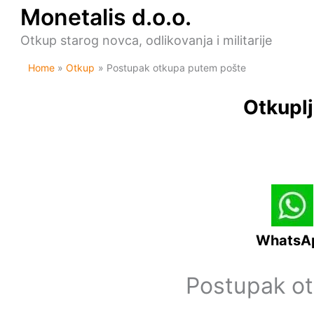
Skip
Monetalis d.o.o.
to
content
Otkup starog novca, odlikovanja i militarije
Home
Otkup
Postupak otkupa putem pošte
Otkuplj
WhatsA
Postupak o