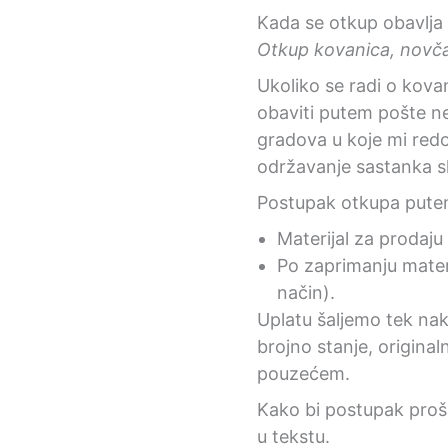
Kada se otkup obavlja
Otkup kovanica, novčan
Ukoliko se radi o kova
obaviti putem pošte ne
gradova u koje mi redo
održavanje sastanka sk
Postupak otkupa putem
Materijal za prodaju
Po zaprimanju materi
način).
Uplatu šaljemo tek nako
brojno stanje, original
pouzećem.
Kako bi postupak proš
u tekstu.