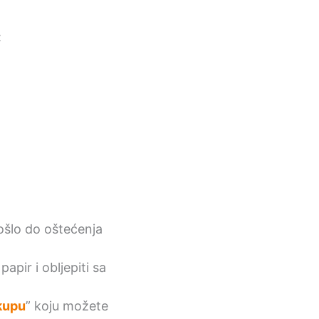
:
šlo do oštećenja
papir i obljepiti sa
kupu
” koju možete