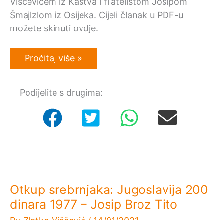
Viščevićem iz Kastva i filatelistom Josipom
Šmajlzlom iz Osijeka. Cijeli članak u PDF-u
možete skinuti ovdje.
Revija
Pročitaj više »
HAK:
Numizmatika
i
Podijelite s drugima:
filatelija
za
odmor
tijela
i
duše
Otkup srebrnjaka: Jugoslavija 200
dinara 1977 – Josip Broz Tito