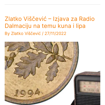
Zlatko Viščević – Izjava za Radio
Dalmaciju na temu kuna i lipa
By
Zlatko Viščević
/
27/11/2022