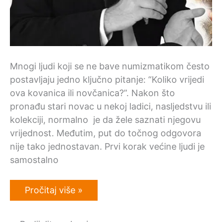
Mnogi ljudi koji se ne bave numizmatikom često
postavljaju jedno ključno pitanje: “Koliko vrijedi
ova kovanica ili novčanica?”. Nakon što
pronađu stari novac u nekoj ladici, nasljedstvu ili
kolekciji, normalno je da žele saznati njegovu
vrijednost. Međutim, put do točnog odgovora
nije tako jednostavan. Prvi korak većine ljudi je
samostalno
Procjena
Pročitaj više »
vrijednosti
–
pomoć