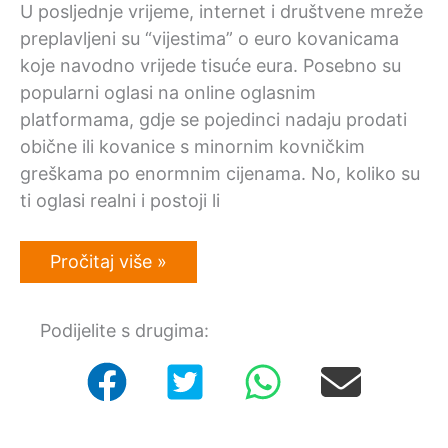
U posljednje vrijeme, internet i društvene mreže
preplavljeni su “vijestima” o euro kovanicama
koje navodno vrijede tisuće eura. Posebno su
popularni oglasi na online oglasnim
platformama, gdje se pojedinci nadaju prodati
obične ili kovanice s minornim kovničkim
greškama po enormnim cijenama. No, koliko su
ti oglasi realni i postoji li
Mitovi
Pročitaj više »
i
stvarnost
o
Podijelite s drugima:
“rijetkim”
i
“skupim”
kovanicama
eura