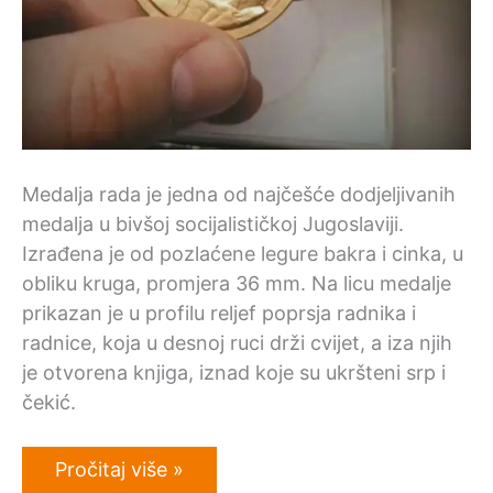
Medalja rada je jedna od najčešće dodjeljivanih
medalja u bivšoj socijalističkoj Jugoslaviji.
Izrađena je od pozlaćene legure bakra i cinka, u
obliku kruga, promjera 36 mm. Na licu medalje
prikazan je u profilu reljef poprsja radnika i
radnice, koja u desnoj ruci drži cvijet, a iza njih
je otvorena knjiga, iznad koje su ukršteni srp i
čekić.
Jugoslavenska
Pročitaj više »
medalja