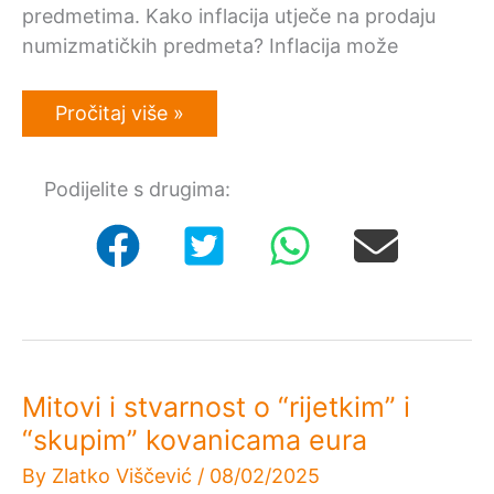
predmetima. Kako inflacija utječe na prodaju
numizmatičkih predmeta? Inflacija može
Kako
Pročitaj više »
inflacija
utječe
na
Podijelite s drugima:
numizmatičko
tržište?
Mitovi i stvarnost o “rijetkim” i
“skupim” kovanicama eura
By
Zlatko Viščević
/
08/02/2025