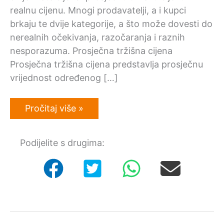
realnu cijenu. Mnogi prodavatelji, a i kupci
brkaju te dvije kategorije, a što može dovesti do
nerealnih očekivanja, razočaranja i raznih
nesporazuma. Prosječna tržišna cijena
Prosječna tržišna cijena predstavlja prosječnu
vrijednost određenog […]
Razlika
Pročitaj više »
između
prosječne
tržišne
Podijelite s drugima:
i
realne
cijene
u
numizmatici,
faleristici
i
kolekcionarstvu