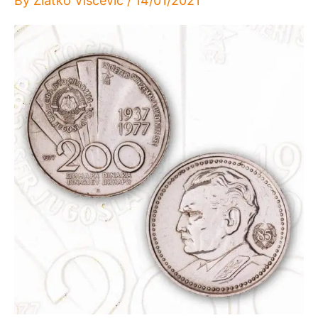
By
Zlatko Viščević
/
14/01/2021