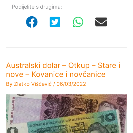
Izjava
Podijelite s drugima:
za
Radio
Dalmaciju
na
temu
kuna
i
lipa
Australski dolar – Otkup – Stare i
nove – Kovanice i novčanice
By
Zlatko Viščević
/
06/03/2022