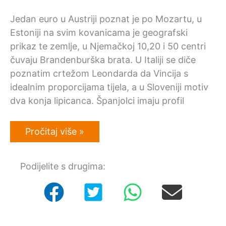
Jedan euro u Austriji poznat je po Mozartu, u
Estoniji na svim kovanicama je geografski
prikaz te zemlje, u Njemačkoj 10,20 i 50 centri
čuvaju Brandenburška brata. U Italiji se diče
poznatim crtežom Leondarda da Vincija s
idealnim proporcijama tijela, a u Sloveniji motiv
dva konja lipicanca. Španjolci imaju profil
RTL.hr:
Pročitaj više »
O
kovanicama
hrvatskog
Podijelite s drugima:
eura…