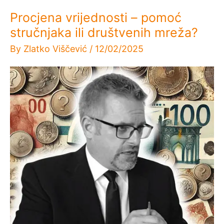
Procjena vrijednosti – pomoć
stručnjaka ili društvenih mreža?
By
Zlatko Viščević
/
12/02/2025