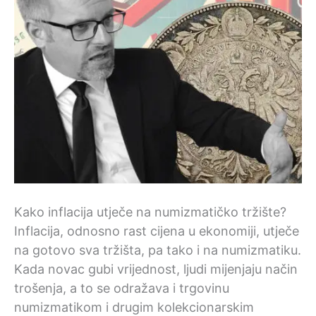
Kako inflacija utječe na numizmatičko tržište?
Inflacija, odnosno rast cijena u ekonomiji, utječe
na gotovo sva tržišta, pa tako i na numizmatiku.
Kada novac gubi vrijednost, ljudi mijenjaju način
trošenja, a to se odražava i trgovinu
numizmatikom i drugim kolekcionarskim