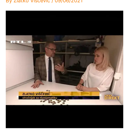
By
Zlatko Viščević
/
09/06/2021