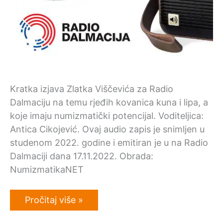
Kratka izjava Zlatka Viščevića za Radio
Dalmaciju na temu rjeđih kovanica kuna i lipa, a
koje imaju numizmatički potencijal. Voditeljica:
Antica Cikojević. Ovaj audio zapis je snimljen u
studenom 2022. godine i emitiran je u na Radio
Dalmaciji dana 17.11.2022. Obrada:
NumizmatikaNET
Zlatko
Pročitaj više »
Viščević
–