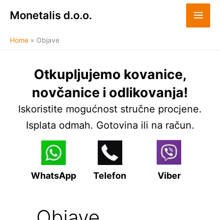
Skip
Monetalis d.o.o.
to
content
Home
Objave
Otkupljujemo kovanice,
novčanice i odlikovanja!
Iskoristite mogućnost stručne procjene.
Isplata odmah. Gotovina ili na račun.
WhatsApp
Telefon
Viber
Objave