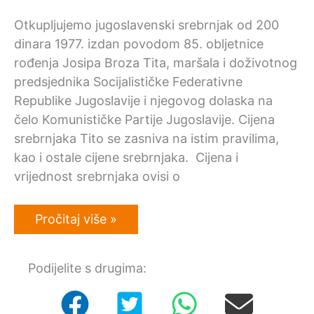
Otkupljujemo jugoslavenski srebrnjak od 200
dinara 1977. izdan povodom 85. obljetnice
rođenja Josipa Broza Tita, maršala i doživotnog
predsjednika Socijalističke Federativne
Republike Jugoslavije i njegovog dolaska na
čelo Komunističke Partije Jugoslavije. Cijena
srebrnjaka Tito se zasniva na istim pravilima,
kao i ostale cijene srebrnjaka. Cijena i
vrijednost srebrnjaka ovisi o
Otkup
Pročitaj više »
srebrnjaka:
Jugoslavija
200
Podijelite s drugima:
dinara
1977
–
Josip