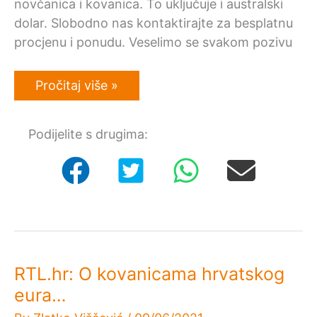
novčanica i kovanica. To uključuje i australski
dolar. Slobodno nas kontaktirajte za besplatnu
procjenu i ponudu. Veselimo se svakom pozivu
Australski
Pročitaj više »
dolar
–
Otkup
Podijelite s drugima:
–
Stare
i
nove
–
Kovanice
i
novčanice
RTL.hr: O kovanicama hrvatskog
eura…