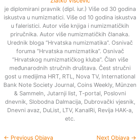
Zlatko Viščević
je diplomirani pravnik (dipl. iur.) Više od 30 godina
iskustva u numizmatici. Više od 10 godina iskustva
u faleristici. Autor više knjiga i numizmatičkih
priručnika. Autor više numizmatičkih članaka.
Urednik bloga “Hrvatska numizmatika”. Osnivač
foruma “Hrvatska numizmatika”. Osnivač
“Hrvatskog numizmatičkog kluba”. Član više
međunarodnih stručnih društava. Čest stručni
gost u medijima HRT, RTL, Nova TV, International
Bank Note Society Journal, Coins Weekly, Münzen
& Sammeln, Jutarnji list, T-portal, Poslovni
dnevnik, Slobodna Dalmacija, Dubrovački vjesnik,
Dnevni avaz, DuList, LTV, KanalRi, Revija HAK-a,
etc.
←
Previous Objava
Next Objava
→