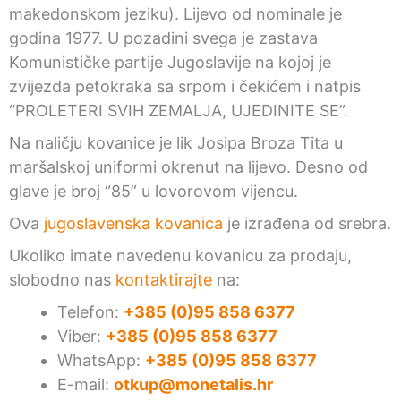
makedonskom jeziku). Lijevo od nominale je
godina 1977. U pozadini svega je zastava
Komunističke partije Jugoslavije na kojoj je
zvijezda petokraka sa srpom i čekićem i natpis
“PROLETERI SVIH ZEMALJA, UJEDINITE SE”.
Na naličju kovanice je lik Josipa Broza Tita u
maršalskoj uniformi okrenut na lijevo. Desno od
glave je broj “85” u lovorovom vijencu.
Ova
jugoslavenska kovanica
je izrađena od srebra.
Ukoliko imate navedenu kovanicu za prodaju,
slobodno nas
kontaktirajte
na:
Telefon:
+385 (0)95 858 6377
Viber:
+385 (0)95 858 6377
WhatsApp:
+385 (0)95 858 6377
E-mail:
otkup@monetalis.hr