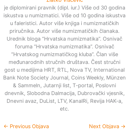
je diplomirani pravnik (dipl. iur.) Više od 30 godina
iskustva u numizmatici. Više od 10 godina iskustva
u faleristici. Autor više knjiga i numizmatičkih
priručnika. Autor više numizmatičkih članaka.
Urednik bloga “Hrvatska numizmatika”. Osnivač
foruma “Hrvatska numizmatika”. Osnivač
“Hrvatskog numizmatičkog kluba”. Član više
međunarodnih stručnih društava. Čest stručni
gost u medijima HRT, RTL, Nova TV, International
Bank Note Society Journal, Coins Weekly, Münzen
& Sammeln, Jutarnji list, T-portal, Poslovni
dnevnik, Slobodna Dalmacija, Dubrovački vjesnik,
Dnevni avaz, DuList, LTV, KanalRi, Revija HAK-a,
etc.
←
Previous Objava
Next Objava
→