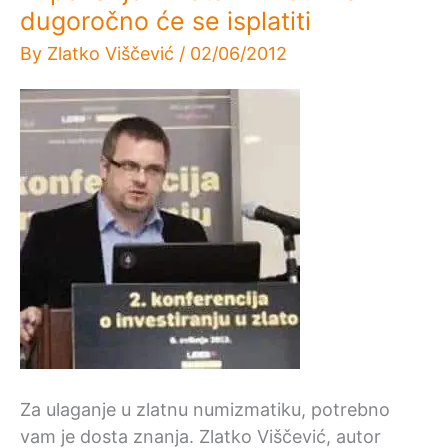
dugoročno će se isplatiti
By
Zlatko Viščević
/
02/06/2012
Za ulaganje u zlatnu numizmatiku, potrebno
vam je dosta znanja. Zlatko Viščević, autor