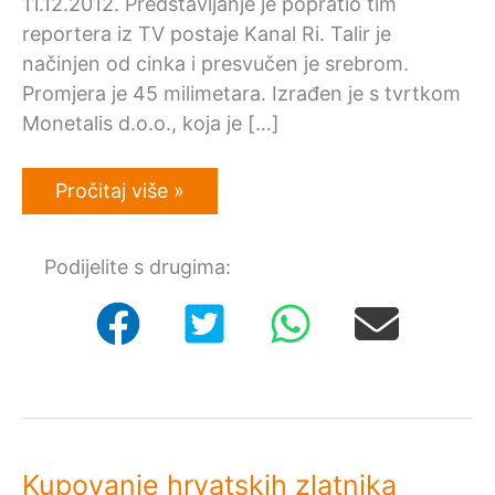
11.12.2012. Predstavljanje je popratio tim
reportera iz TV postaje Kanal Ri. Talir je
načinjen od cinka i presvučen je srebrom.
Promjera je 45 milimetara. Izrađen je s tvrtkom
Monetalis d.o.o., koja je […]
KanalRi:
Pročitaj više »
Predstavljanje
suvenir
kovanice
Podijelite s drugima:
“Riječki
talir”
Kupovanje hrvatskih zlatnika