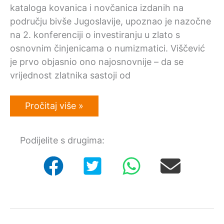
kataloga kovanica i novčanica izdanih na
području bivše Jugoslavije, upoznao je nazočne
na 2. konferenciji o investiranju u zlato s
osnovnim činjenicama o numizmatici. Viščević
je prvo objasnio ono najosnovnije – da se
vrijednost zlatnika sastoji od
Kupovanje
Pročitaj više »
hrvatskih
zlatnika
dugoročno
Podijelite s drugima:
će
se
isplatiti