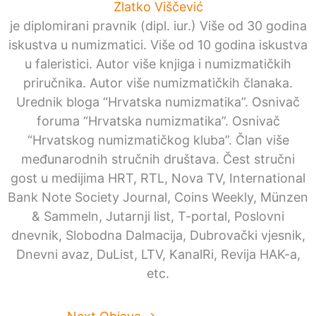
Zlatko Viščević
je diplomirani pravnik (dipl. iur.) Više od 30 godina
iskustva u numizmatici. Više od 10 godina iskustva
u faleristici. Autor više knjiga i numizmatičkih
priručnika. Autor više numizmatičkih članaka.
Urednik bloga “Hrvatska numizmatika”. Osnivač
foruma “Hrvatska numizmatika”. Osnivač
“Hrvatskog numizmatičkog kluba”. Član više
međunarodnih stručnih društava. Čest stručni
gost u medijima HRT, RTL, Nova TV, International
Bank Note Society Journal, Coins Weekly, Münzen
& Sammeln, Jutarnji list, T-portal, Poslovni
dnevnik, Slobodna Dalmacija, Dubrovački vjesnik,
Dnevni avaz, DuList, LTV, KanalRi, Revija HAK-a,
etc.