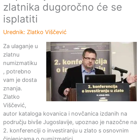
zlatnika dugoročno će se
isplatiti
Urednik:
Zlatko Viščević
Za ulaganje u
zlatnu
numizmatiku
, potrebno
vam je dosta
znanja.
Zlatko
Viščević,
autor kataloga kovanica i novčanica izdanih na
području bivše Jugoslavije, upoznao je nazočne na
2. konferenciji o investiranju u zlato s osnovnim
činjenicama o numizmatici.