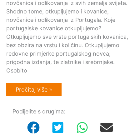
novčanica i odlikovanja iz svih zemalja svijeta.
Shodno tome, otkupljujemo i kovanice,
novčanice i odlikovanja iz Portugala. Koje
portugalske kovanice otkupljujemo?
Otkupljujemo sve vrste portugalskih kovanica,
bez obzira na vrstu i količinu. Otkupljujemo
redovne primjerke portugalskog novca;
prigodna izdanja, te zlatnike i srebrnjake.
Osobito
Otkup
Pročitaj više »
portugalskih
kovanica,
novčanica
Podijelite s drugima:
i
odlikovanja