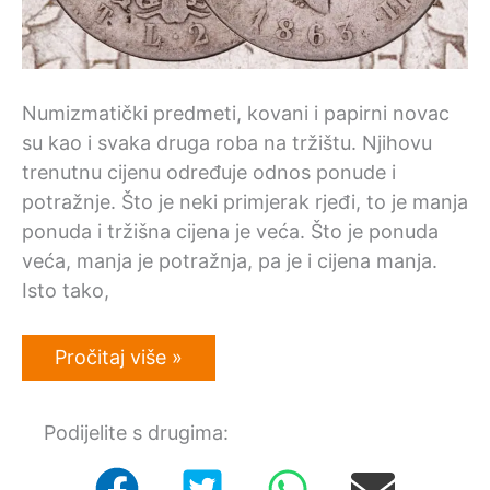
Numizmatički predmeti, kovani i papirni novac
su kao i svaka druga roba na tržištu. Njihovu
trenutnu cijenu određuje odnos ponude i
potražnje. Što je neki primjerak rjeđi, to je manja
ponuda i tržišna cijena je veća. Što je ponuda
veća, manja je potražnja, pa je i cijena manja.
Isto tako,
Što
Pročitaj više »
treba
znati
prilikom
Podijelite s drugima:
prodaje
numizmatike?