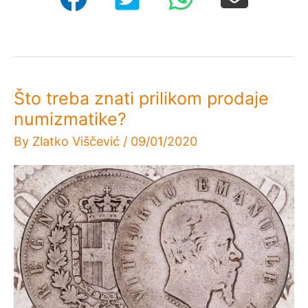
novca?
Što treba znati prilikom prodaje
numizmatike?
By
Zlatko Viščević
/
09/01/2020