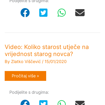
Podijelite s drugima:
i
odlikovanja
Video: Koliko starost utječe na
vrijednost starog novca?
By
Zlatko Viščević
/
15/01/2020
Video:
Pročitaj više »
Koliko
starost
utječe
Podijelite s drugima:
na
vrijednost
starog