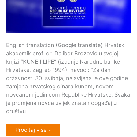
English translation (Google translate) Hrvatski
akademik prof. dr. Dalibor Brozović u svojoj
knjizi “KUNE I LIPE” (izdanje Narodne banke
Hrvatske, Zagreb 1994), navodi: “Za dan
državnosti 30. svibnja, najavljena je ove godine
zamjena hrvatskog dinara kunom, novom
novčanom jedinicom Republike Hrvatske. Svaka
je promjena novca uvijek znatan događaj u
društvu
Ranko
Pročitaj više »
Mandić: