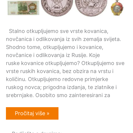
Stalno otkupljujemo sve vrste kovanica,
novčanica i odlikovanja iz svih zemalja svijeta.
Shodno tome, otkupljujemo i kovanice,
novčanice i odlikovanja iz Rusije. Koje
ruske kovanice otkupljujemo? Otkupljujemo sve
vrste ruskih kovanica, bez obzira na vrstu i
količinu. Otkupljujemo redovne primjerke
ruskog novca; prigodna izdanja, te zlatnike i
srebrnjake. Osobito smo zainteresirani za
Otkup
Pročitaj više »
ruskih
kovanica,
novčanica