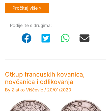
Otkup
Pročitaj više »
albanskih
kovanica,
novčanica
Podijelite s drugima:
i
odlikovanja
Otkup francuskih kovanica,
novčanica i odlikovanja
By
Zlatko Viščević
/
20/01/2020