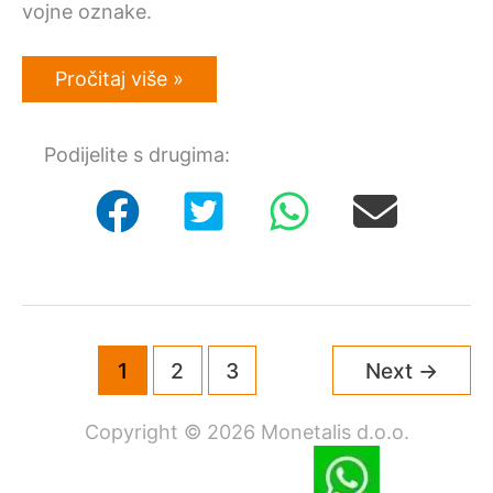
vojne oznake.
Otkup
Pročitaj više »
starog
novca
i
Podijelite s drugima:
odlikovanja
u
Zagrebu
1
2
3
Next
→
Copyright © 2026 Monetalis d.o.o.