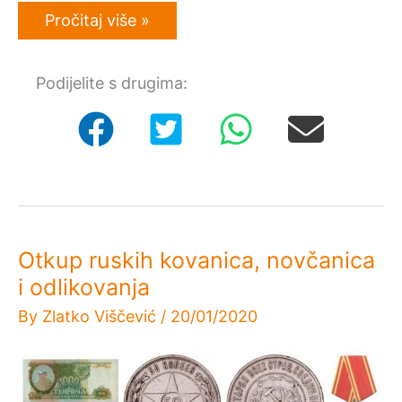
Otkup
Pročitaj više »
francuskih
kovanica,
novčanica
Podijelite s drugima:
i
odlikovanja
Otkup ruskih kovanica, novčanica
i odlikovanja
By
Zlatko Viščević
/
20/01/2020