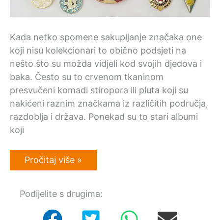
Kada netko spomene sakupljanje značaka one
koji nisu kolekcionari to obično podsjeti na
nešto što su možda vidjeli kod svojih djedova i
baka. Često su to crvenom tkaninom
presvučeni komadi stiropora ili pluta koji su
nakićeni raznim značkama iz različitih područja,
razdoblja i država. Ponekad su to stari albumi
koji
Otkup
Pročitaj više »
svih
vrsta
značaka
Podijelite s drugima: