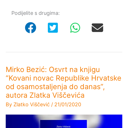
Osvrt
na
Podijelite s drugima:
knjigu
“Kovani
novac
Republike
Hrvatske
od
osamostaljenja
do
danas”,
autora
Zlatka
Mirko Bezić: Osvrt na knjigu
Viščevića
“Kovani novac Republike Hrvatske
od osamostaljenja do danas”,
autora Zlatka Viščevića
By
Zlatko Viščević
/
21/01/2020