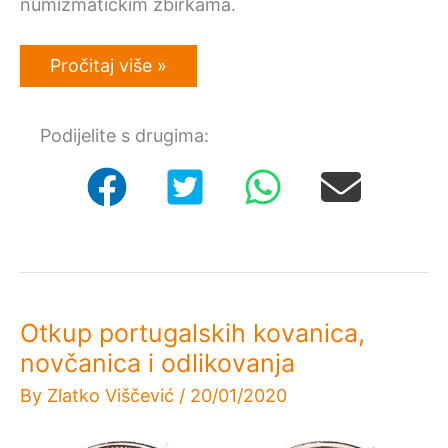
numizmatičkim zbirkama.
Mirko
Pročitaj više »
Bezić:
Osvrt
na
Podijelite s drugima:
knjigu
“Kovani
novac
Republike
Hrvatske
od
osamostaljenja
do
danas”,
autora
Zlatka
Otkup portugalskih kovanica,
Viščevića
novčanica i odlikovanja
By
Zlatko Viščević
/
20/01/2020