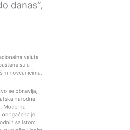
do danas”,
acionalna valuta
 puštene su u
ašim novčanicima,
tvo se obnavlja,
rvatska narodna
pa. Moderna
, obogaćena je
godnih sa istom