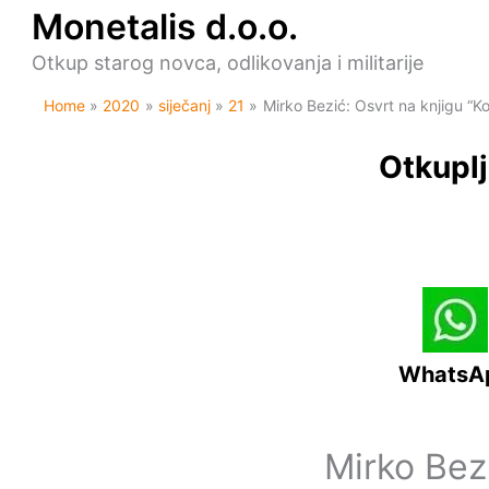
Skip
Monetalis d.o.o.
to
content
Otkup starog novca, odlikovanja i militarije
Home
2020
siječanj
21
Mirko Bezić: Osvrt na knjigu “K
Otkuplj
WhatsA
Mirko Bez