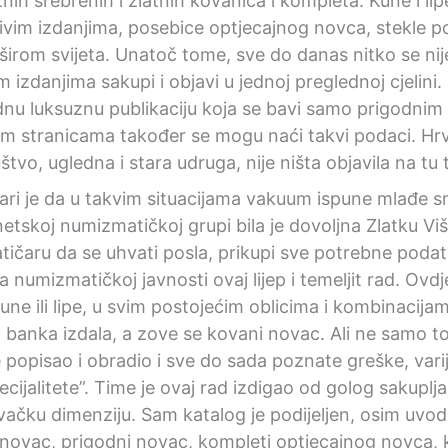
ih srebrenih i zlatnih kovanica i kompleta. Kune i lipe
jivim izdanjima, posebice optjecajnog novca, stekle 
irom svijeta. Unatoč tome, sve do danas nitko se nije
 izdanjima sakupi i objavi u jednoj preglednoj cjelin
ednu luksuznu publikaciju koja se bavi samo prigodni
im stranicama također se mogu naći takvi podaci. Hr
vo, ugledna i stara udruga, nije ništa objavila na tu
tvari je da u takvim situacijama vakuum ispune mlađe 
netskoj numizmatičkoj grupi bila je dovoljna Zlatku V
ičaru da se uhvati posla, prikupi sve potrebne podatk
 numizmatičkoj javnosti ovaj lijep i temeljit rad. Ovd
une ili lipe, u svim postojećim oblicima i kombinacijam
banka izdala, a zove se kovani novac. Ali ne samo to,
 je popisao i obradio i sve do sada poznate greške, vari
ijalitete”. Time je ovaj rad izdigao od golog sakuplja
ivačku dimenziju. Sam katalog je podijeljen, osim uvod
ni novac, prigodni novac, kompleti optjecajnog novca,