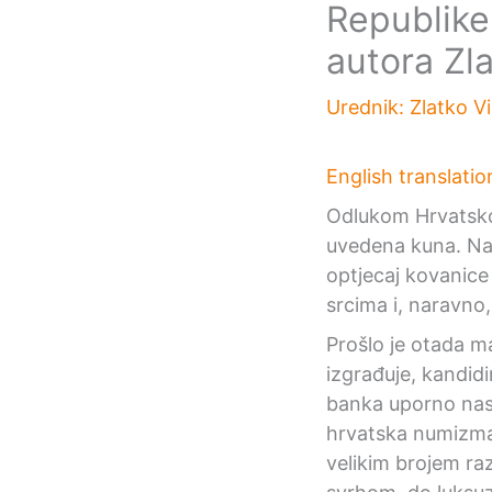
Republike
autora Zl
Urednik:
Zlatko V
English translatio
Odlukom Hrvatskog
uvedena kuna. Na 
optjecaj kovanice
srcima i, naravno
Prošlo je otada ma
izgrađuje, kandidi
banka uporno nas 
hrvatska numizmat
velikim brojem raz