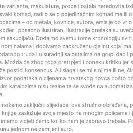
 varijante, makulature, probe i ostala neredovita izda
svaki komad, radilo se o pojedinačnim komadima ili o
dacima – od metala, kovnice, autora, emisije do vrlo 
ođer i posebno ilustriran. Ilustracije grešaka su uveć
m sakupljaču. Dodajmo svemu tome kronologiju svih 
nominalama i dobivamo zaokruženu cjelinu koja ima s
dodatnog truda i u suradnji sa ostalima na grupi dao i p
 Možda će zbog toga pretrpjeti i poneku kritiku jer s
e postići konsenzus. Ali slagali se mi s njima ili ne, či
ni izvor podataka o cijenama hrvatskog novca pošto on
tskim katalozima nisu realne te se svode na automatiz
a.
le, možemo zaključiti slijedeće: ova stručno obrađena
a knjiga zaslužuje svoje mjesto na mnogim policama i 
 imamo vidjeti ćemo koliko nam je zapravo trebala. Po
kunu jednom ne zamijeni euro.