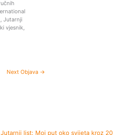
ručnih
ernational
 Jutarnji
i vjesnik,
Next Objava
→
Jutarnji list: Moj put oko svijeta kroz 20