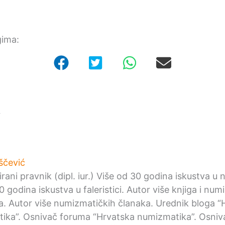
gima:
r
ščević
irani pravnik (dipl. iur.) Više od 30 godina iskustva u
0 godina iskustva u faleristici. Autor više knjiga i nu
ka. Autor više numizmatičkih članaka. Urednik bloga “
ika”. Osnivač foruma “Hrvatska numizmatika”. Osniv