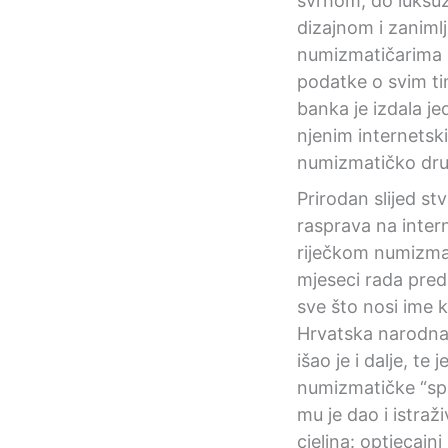
svrhom, do luksuzn
dizajnom i zaniml
numizmatičarima š
podatke o svim tim
banka je izdala j
njenim internetsk
numizmatičko društ
Prirodan slijed s
rasprava na inter
riječkom numizmat
mjeseci rada preda
sve što nosi ime k
Hrvatska narodna 
išao je i dalje, te
numizmatičke “spec
mu je dao i istraž
cjelina: optjecaj