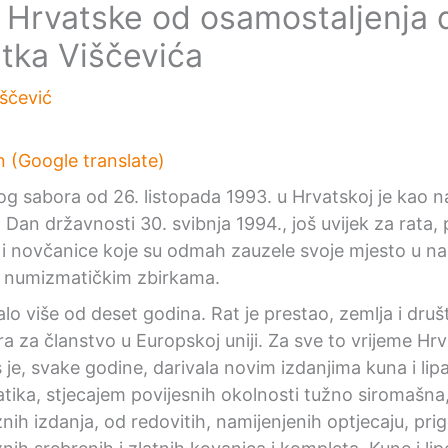
 Hrvatske od osamostaljenja 
atka Viščevića
iščević
n (Google translate)
 sabora od 26. listopada 1993. u Hrvatskoj je kao n
Dan državnosti 30. svibnja 1994., još uvijek za rata,
 i novčanice koje su odmah zauzele svoje mjesto u n
, numizmatičkim zbirkama.
lo više od deset godina. Rat je prestao, zemlja i druš
ra za članstvo u Europskoj uniji. Za sve to vrijeme H
je, svake godine, darivala novim izdanjima kuna i li
ika, stjecajem povijesnih okolnosti tužno siromašna
nih izdanja, od redovitih, namijenjenih optjecaju, pri