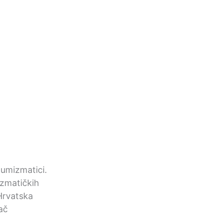
 numizmatici.
mizmatičkih
Hrvatska
ač