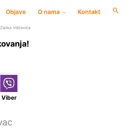
Objave
O nama
Kontakt
Zlatka Viščevića
kovanja!
Viber
vac