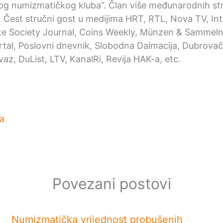
og numizmatičkog kluba”. Član više međunarodnih st
. Čest stručni gost u medijima HRT, RTL, Nova TV, Int
e Society Journal, Coins Weekly, Münzen & Sammeln,
ortal, Poslovni dnevnik, Slobodna Dalmacija, Dubrovačk
az, DuList, LTV, KanalRi, Revija HAK-a, etc.
a
Povezani postovi
Numizmatička vrijednost probušenih