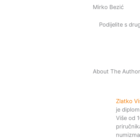
Mirko Bezić
Podijelite s dru
About The Autho
Zlatko Vi
je diplom
Više od 1
priručni
numizmat