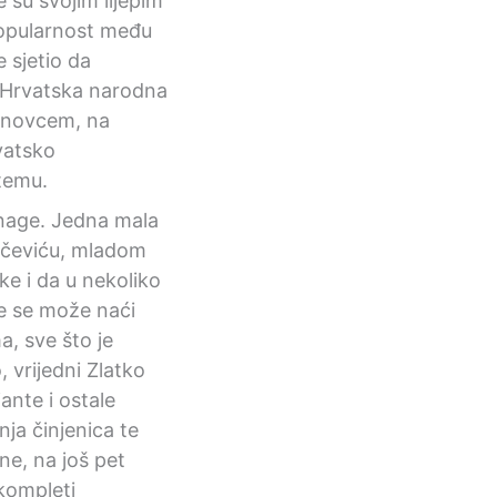
 su svojim lijepim
popularnost među
 sjetio da
i. Hrvatska narodna
m novcem, na
vatsko
 temu.
snage. Jedna mala
iščeviću, mladom
e i da u nekoliko
je se može naći
a, sve što je
 vrijedni Zlatko
jante i ostale
nja činjenica te
ne, na još pet
 kompleti