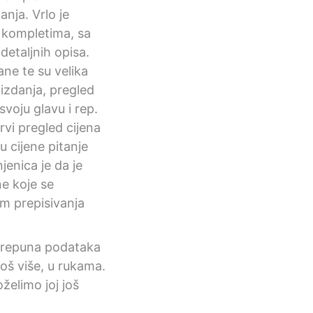
nja. Vrlo je
 kompletima, sa
detaljnih opisa.
ane te su velika
izdanja, pregled
voju glavu i rep.
rvi pregled cijena
u cijene pitanje
njenica je da je
e koje se
am prepisivanja
, prepuna podataka
još više, u rukama.
želimo joj još