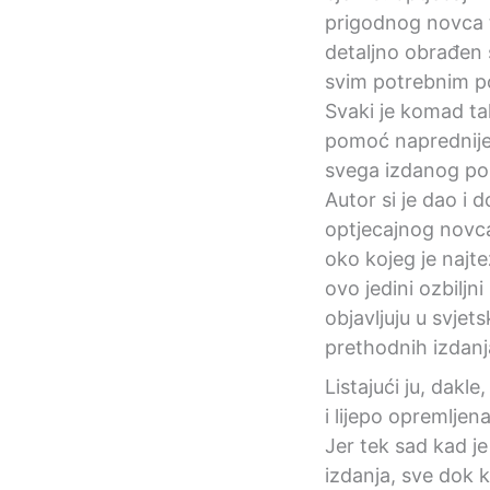
prigodnog novca te
detaljno obrađen 
svim potrebnim po
Svaki je komad tak
pomoć naprednije
svega izdanog po 
Autor si je dao i 
optjecajnog novca.
oko kojeg je najtež
ovo jedini ozbilj
objavljuju u svje
prethodnih izdanj
Listajući ju, dak
i lijepo opremljen
Jer tek sad kad je
izdanja, sve dok 