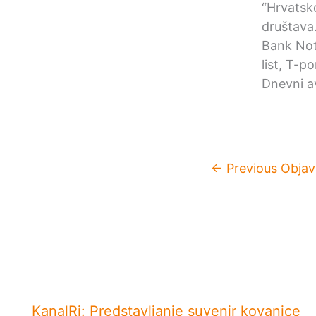
“Hrvatsk
društava
Bank Not
list, T-p
Dnevni av
←
Previous Objav
KanalRi: Predstavljanje suvenir kovanice