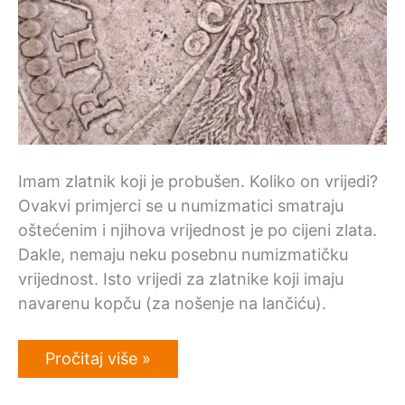
Imam zlatnik koji je probušen. Koliko on vrijedi?
Ovakvi primjerci se u numizmatici smatraju
oštećenim i njihova vrijednost je po cijeni zlata.
Dakle, nemaju neku posebnu numizmatičku
vrijednost. Isto vrijedi za zlatnike koji imaju
navarenu kopču (za nošenje na lančiću).
Imam
Pročitaj više »
zlatnik
koji