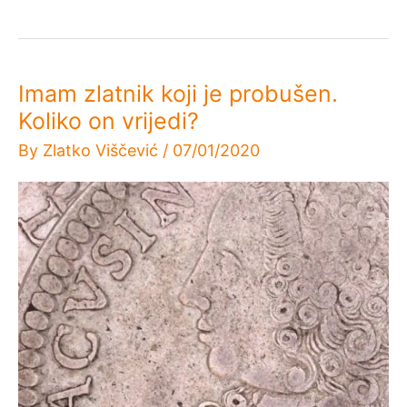
Imam zlatnik koji je probušen.
Koliko on vrijedi?
By
Zlatko Viščević
/
07/01/2020