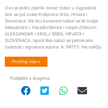
Ovo je jedini zlatnik novac izdan u Jugoslaviji
dok se još zvala Kraljevina Srba, Hrvata i
Slovenaca. Na licu kovanice nalazi se lik kralja
Aleksandra I. Karađorđevića i natpis ćirilicom:
ALEKSANDAR I KRALJ SRBA, HRVATA I
SLOVENACA. Ispod lika nalazi se petokraka
zvijezda i signatura autora: A. PATEY. Na naličju
Otkup
Pročitaj više »
zlatnog
novca:
Kraljevina
Podijelite s drugima:
Srba,
Hrvata
i
Slovenaca
20
dinara
1925.