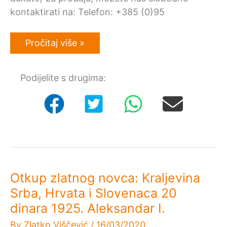
kontaktirati na: Telefon: +385 (0)95
Otkupljujemo
Pročitaj više »
zlatne
dukate
Kraljevine
Podijelite s drugima:
Jugoslavije
–
Isplata
odmah!
Otkup zlatnog novca: Kraljevina
Srba, Hrvata i Slovenaca 20
dinara 1925. Aleksandar I.
By
Zlatko Viščević
/
16/03/2020