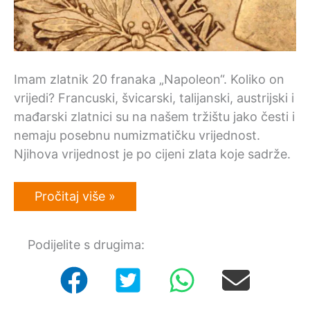
Imam zlatnik 20 franaka „Napoleon“. Koliko on
vrijedi? Francuski, švicarski, talijanski, austrijski i
mađarski zlatnici su na našem tržištu jako česti i
nemaju posebnu numizmatičku vrijednost.
Njihova vrijednost je po cijeni zlata koje sadrže.
Imam
Pročitaj više »
zlatnik
20
franaka
Podijelite s drugima:
„Napoleon“.
Koliko
on
vrijedi?