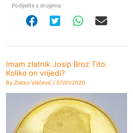
je
Podijelite s drugima:
probušen.
Koliko
on
vrijedi?
Imam zlatnik Josip Broz Tito.
Koliko on vrijedi?
By
Zlatko Viščević
/
07/01/2020