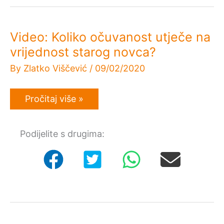
Aleksandar
I.
Video: Koliko očuvanost utječe na
vrijednost starog novca?
By
Zlatko Viščević
/
09/02/2020
Video:
Pročitaj više »
Koliko
očuvanost
utječe
Podijelite s drugima:
na
vrijednost
starog
novca?