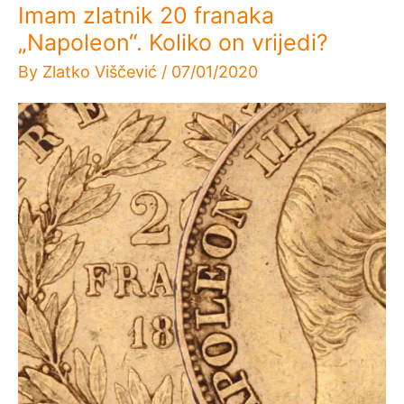
Imam zlatnik 20 franaka
„Napoleon“. Koliko on vrijedi?
By
Zlatko Viščević
/
07/01/2020