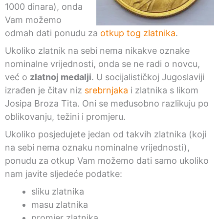
1000 dinara), onda
Vam možemo
odmah dati ponudu za
otkup tog zlatnika
.
Ukoliko zlatnik na sebi nema nikakve oznake
nominalne vrijednosti, onda se ne radi o novcu,
već o
zlatnoj medalji
. U socijalističkoj Jugoslaviji
izrađen je čitav niz
srebrnjaka
i zlatnika s likom
Josipa Broza Tita. Oni se međusobno razlikuju po
oblikovanju, težini i promjeru.
Ukoliko posjedujete jedan od takvih zlatnika (koji
na sebi nema oznaku nominalne vrijednosti),
ponudu za otkup Vam možemo dati samo ukoliko
nam javite sljedeće podatke:
sliku zlatnika
masu zlatnika
promjer zlatnika