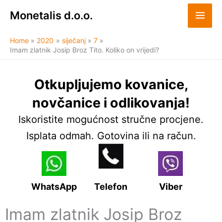
Skip
Monetalis d.o.o.
to
content
Home
2020
siječanj
7
Imam zlatnik Josip Broz Tito. Koliko on vrijedi?
Otkupljujemo kovanice,
novčanice i odlikovanja!
Iskoristite mogućnost stručne procjene.
Isplata odmah. Gotovina ili na račun.
WhatsApp
Telefon
Viber
Imam zlatnik Josip Broz