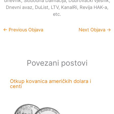
dnevnik, Slobodna Dalmacija, Dubrovački vjesnik,
Dnevni avaz, DuList, LTV, KanalRi, Revija HAK-a,
etc.
←
Previous Objava
Next Objava
→
Povezani postovi
Otkup kovanica američkih dolara i
centi