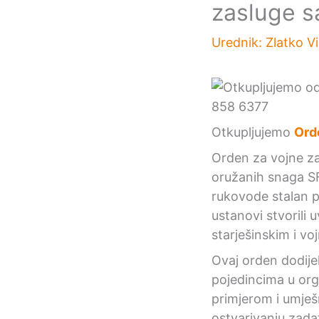
zasluge s
Urednik:
Zlatko V
Otkupljujemo
Orde
Orden za vojne za
oružanih snaga SF
rukovode stalan pol
ustanovi stvorili 
starješinskim i v
Ovaj orden dodije
pojedincima u org
primjerom i umješn
ostvarivanju zad