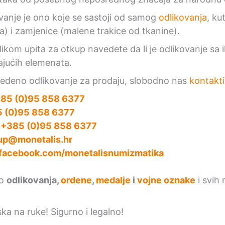
anje je ono koje se sastoji od samog
odlikovanja
, ku
a) i zamjenice (malene trakice od tkanine).
ikom upita za otkup navedete da li je odlikovanje sa i
ajućih elemenata.
vedeno odlikovanje za prodaju, slobodno nas
kontakti
85 (0)95 858 6377
 (0)95 858 6377
:
+385 (0)95 858 6377
up@monetalis.hr
facebook.com/monetalisnumizmatika
mo
odlikovanja,
ordene
,
medalje
i
vojne oznake
i svih 
ska na ruke! Sigurno i legalno!