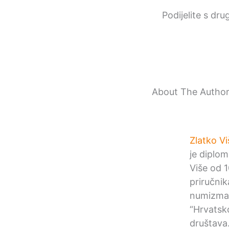
Podijelite s dru
About The Autho
Zlatko Vi
je diplom
Više od 1
priručni
numizmat
“Hrvatsk
društava