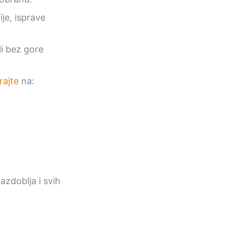
tije, isprave
li bez gore
rajte
na:
razdoblja i svih