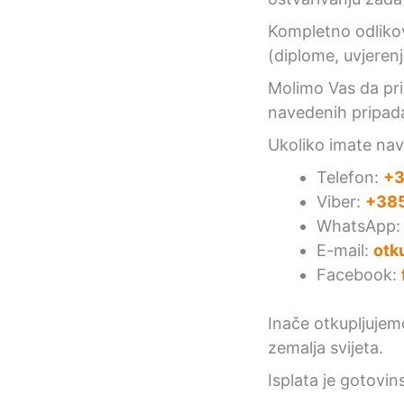
Kompletno odlikov
(diplome, uvjerenj
Molimo Vas da pril
navedenih pripad
Ukoliko imate na
Telefon:
+3
Viber:
+385
WhatsApp
E-mail:
otk
Facebook:
Inače otkupljuje
zemalja svijeta.
Isplata je gotovin