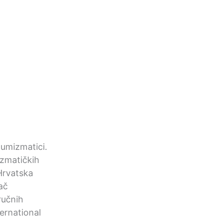
 numizmatici.
mizmatičkih
Hrvatska
ač
ručnih
ernational