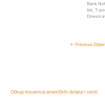
Bank Not
list, T-p
Dnevni av
←
Previous Objav
Otkup kovanica američkih dolara i centi