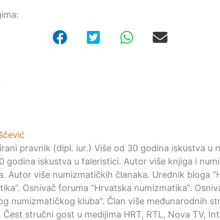
gima:
r
ščević
irani pravnik (dipl. iur.) Više od 30 godina iskustva u
0 godina iskustva u faleristici. Autor više knjiga i nu
ka. Autor više numizmatičkih članaka. Urednik bloga “
ika”. Osnivač foruma “Hrvatska numizmatika”. Osniv
og numizmatičkog kluba”. Član više međunarodnih st
. Čest stručni gost u medijima HRT, RTL, Nova TV, Int