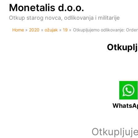
Skip
Monetalis d.o.o.
to
content
Otkup starog novca, odlikovanja i militarije
Home
2020
ožujak
19
Otkupljujemo odlikovanje: Orden
Otkuplj
WhatsA
Otkupljuj