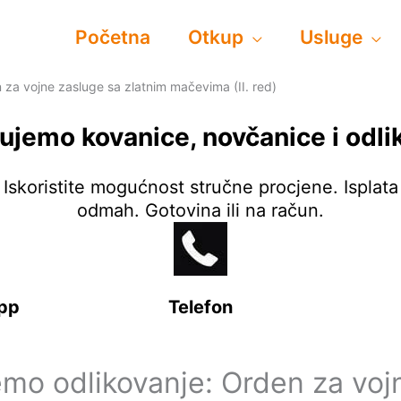
Početna
Otkup
Usluge
 za vojne zasluge sa zlatnim mačevima (II. red)
ujemo kovanice, novčanice i odli
Iskoristite mogućnost stručne procjene. Isplata
odmah. Gotovina ili na račun.
pp
Telefon
emo odlikovanje: Orden za voj