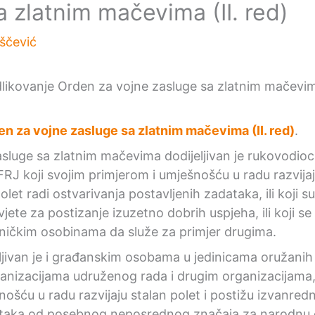
a zlatnim mačevima (II. red)
iščević
n za vojne zasluge sa zlatnim mačevima (II. red)
.
sluge sa zlatnim mačevima dodijeljivan je rukovodioc
RJ koji svojim primjerom i umješnošću u radu razvijaj
et radi ostvarivanja postavljenih zadataka, ili koji su u
uvjete za postizanje izuzetno dobrih uspjeha, ili koji se
ojničkim osobinama da služe za primjer drugima.
ljivan je i građanskim osobama u jedinicama oružanih
anizacijama udruženog rada i drugim organizacijama, 
ošću u radu razvijaju stalan polet i postižu izvanredn
ataka od posebnog neposrednog značaja za narodnu 