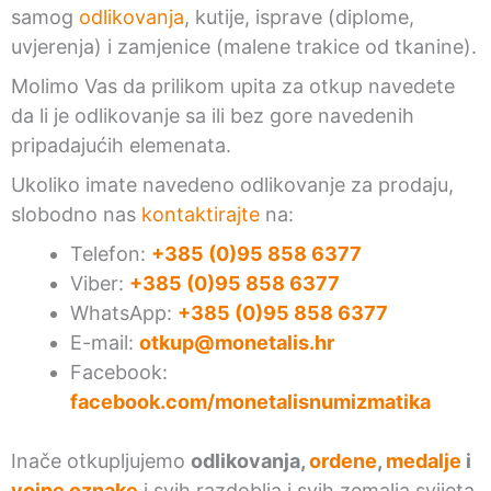
samog
odlikovanja
, kutije, isprave (diplome,
uvjerenja) i zamjenice (malene trakice od tkanine).
Molimo Vas da prilikom upita za otkup navedete
da li je odlikovanje sa ili bez gore navedenih
pripadajućih elemenata.
Ukoliko imate navedeno odlikovanje za prodaju,
slobodno nas
kontaktirajte
na:
Telefon:
+385 (0)95 858 6377
Viber:
+385 (0)95 858 6377
WhatsApp:
+385 (0)95 858 6377
E-mail:
otkup@monetalis.hr
Facebook:
facebook.com/monetalisnumizmatika
Inače otkupljujemo
odlikovanja,
ordene
,
medalje
i
vojne oznake
i svih razdoblja i svih zemalja svijeta.