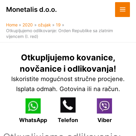
Skip
Monetalis d.o.o.
to
content
Home
2020
ožujak
19
Otkupljujemo odlikovanje: Orden Republike sa zlatnim
vijencem (I. red)
Otkupljujemo kovanice,
novčanice i odlikovanja!
Iskoristite mogućnost stručne procjene.
Isplata odmah. Gotovina ili na račun.
WhatsApp
Telefon
Viber