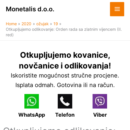
Skip
Monetalis d.o.o.
to
content
Home
2020
ožujak
19
Otkupljujemo odlikovanje: Orden rada sa zlatnim vijencem (II.
red)
Otkupljujemo kovanice,
novčanice i odlikovanja!
Iskoristite mogućnost stručne procjene.
Isplata odmah. Gotovina ili na račun.
WhatsApp
Telefon
Viber