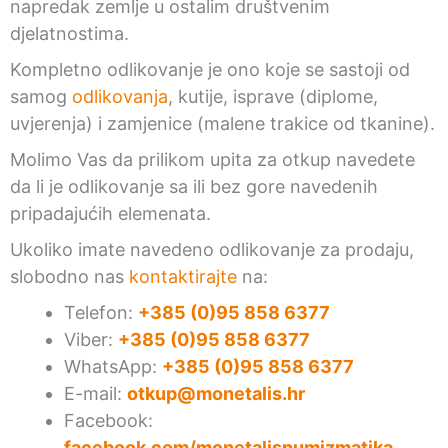
napredak zemlje u ostalim društvenim
djelatnostima.
Kompletno odlikovanje je ono koje se sastoji od
samog
odlikovanja
, kutije, isprave (diplome,
uvjerenja) i zamjenice (malene trakice od tkanine).
Molimo Vas da prilikom upita za otkup navedete
da li je odlikovanje sa ili bez gore navedenih
pripadajućih elemenata.
Ukoliko imate navedeno odlikovanje za prodaju,
slobodno nas
kontaktirajte
na:
Telefon:
+385 (0)95 858 6377
Viber:
+385 (0)95 858 6377
WhatsApp:
+385 (0)95 858 6377
E-mail:
otkup@monetalis.hr
Facebook:
facebook.com/monetalisnumizmatika