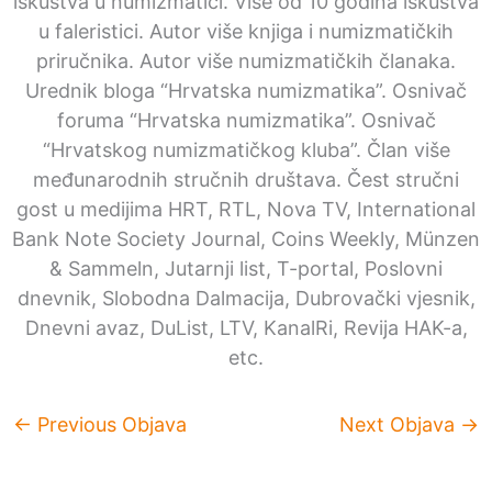
iskustva u numizmatici. Više od 10 godina iskustva
u faleristici. Autor više knjiga i numizmatičkih
priručnika. Autor više numizmatičkih članaka.
Urednik bloga “Hrvatska numizmatika”. Osnivač
foruma “Hrvatska numizmatika”. Osnivač
“Hrvatskog numizmatičkog kluba”. Član više
međunarodnih stručnih društava. Čest stručni
gost u medijima HRT, RTL, Nova TV, International
Bank Note Society Journal, Coins Weekly, Münzen
& Sammeln, Jutarnji list, T-portal, Poslovni
dnevnik, Slobodna Dalmacija, Dubrovački vjesnik,
Dnevni avaz, DuList, LTV, KanalRi, Revija HAK-a,
etc.
←
Previous Objava
Next Objava
→