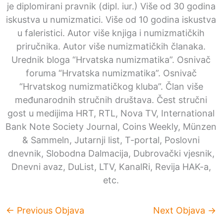
je diplomirani pravnik (dipl. iur.) Više od 30 godina
iskustva u numizmatici. Više od 10 godina iskustva
u faleristici. Autor više knjiga i numizmatičkih
priručnika. Autor više numizmatičkih članaka.
Urednik bloga “Hrvatska numizmatika”. Osnivač
foruma “Hrvatska numizmatika”. Osnivač
“Hrvatskog numizmatičkog kluba”. Član više
međunarodnih stručnih društava. Čest stručni
gost u medijima HRT, RTL, Nova TV, International
Bank Note Society Journal, Coins Weekly, Münzen
& Sammeln, Jutarnji list, T-portal, Poslovni
dnevnik, Slobodna Dalmacija, Dubrovački vjesnik,
Dnevni avaz, DuList, LTV, KanalRi, Revija HAK-a,
etc.
←
Previous Objava
Next Objava
→