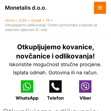
Skip
Monetalis d.o.o.
to
content
Home
2020
ožujak
19
Otkupljujemo odlikovanje: Orden partizanske zvijezde sa
srebrnim vijencem (II. red)
Otkupljujemo kovanice,
novčanice i odlikovanja!
Iskoristite mogućnost stručne procjene.
Isplata odmah. Gotovina ili na račun.
WhatsApp
Telefon
Viber