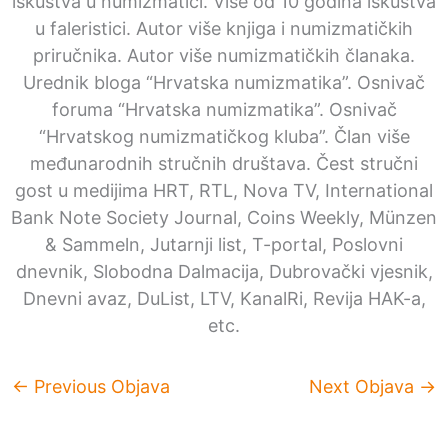
iskustva u numizmatici. Više od 10 godina iskustva
u faleristici. Autor više knjiga i numizmatičkih
priručnika. Autor više numizmatičkih članaka.
Urednik bloga “Hrvatska numizmatika”. Osnivač
foruma “Hrvatska numizmatika”. Osnivač
“Hrvatskog numizmatičkog kluba”. Član više
međunarodnih stručnih društava. Čest stručni
gost u medijima HRT, RTL, Nova TV, International
Bank Note Society Journal, Coins Weekly, Münzen
& Sammeln, Jutarnji list, T-portal, Poslovni
dnevnik, Slobodna Dalmacija, Dubrovački vjesnik,
Dnevni avaz, DuList, LTV, KanalRi, Revija HAK-a,
etc.
←
Previous Objava
Next Objava
→