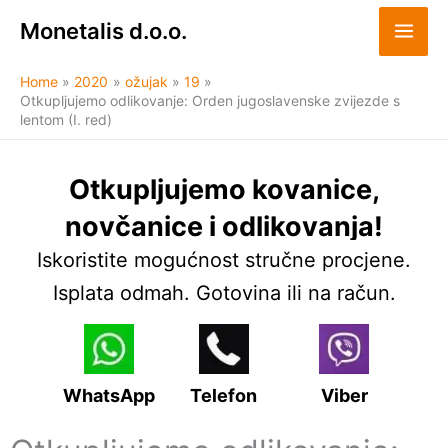
Skip
Monetalis d.o.o.
to
content
Home
2020
ožujak
19
Otkupljujemo odlikovanje: Orden jugoslavenske zvijezde s
lentom (I. red)
Otkupljujemo kovanice,
novčanice i odlikovanja!
Iskoristite mogućnost stručne procjene.
Isplata odmah. Gotovina ili na račun.
WhatsApp
Telefon
Viber