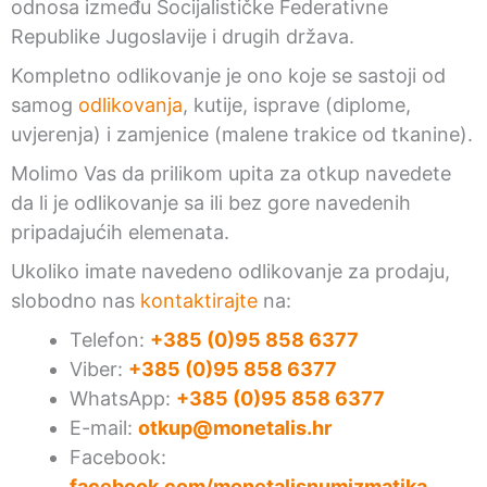
odnosa između Socijalističke Federativne
Republike Jugoslavije i drugih država.
Kompletno odlikovanje je ono koje se sastoji od
samog
odlikovanja
, kutije, isprave (diplome,
uvjerenja) i zamjenice (malene trakice od tkanine).
Molimo Vas da prilikom upita za otkup navedete
da li je odlikovanje sa ili bez gore navedenih
pripadajućih elemenata.
Ukoliko imate navedeno odlikovanje za prodaju,
slobodno nas
kontaktirajte
na:
Telefon:
+385 (0)95 858 6377
Viber:
+385 (0)95 858 6377
WhatsApp:
+385 (0)95 858 6377
E-mail:
otkup@monetalis.hr
Facebook:
facebook.com/monetalisnumizmatika