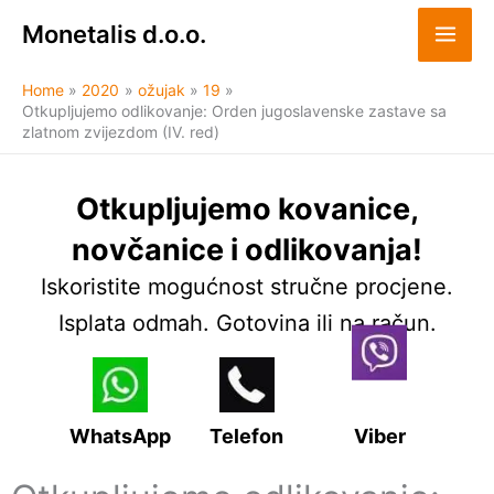
Skip
Monetalis d.o.o.
to
content
Home
2020
ožujak
19
Otkupljujemo odlikovanje: Orden jugoslavenske zastave sa
zlatnom zvijezdom (IV. red)
Otkupljujemo kovanice,
novčanice i odlikovanja!
Iskoristite mogućnost stručne procjene.
Isplata odmah. Gotovina ili na račun.
WhatsApp
Telefon
Viber