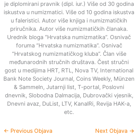
je diplomirani pravnik (dipl. iur.) Više od 30 godina
iskustva u numizmatici. Više od 10 godina iskustva
u faleristici. Autor više knjiga i numizmatičkih
priručnika. Autor više numizmatičkih članaka.
Urednik bloga “Hrvatska numizmatika”. Osnivač
foruma “Hrvatska numizmatika”. Osnivač
“Hrvatskog numizmatičkog kluba”. Član više
međunarodnih stručnih društava. Čest stručni
gost u medijima HRT, RTL, Nova TV, International
Bank Note Society Journal, Coins Weekly, Münzen
& Sammeln, Jutarnji list, T-portal, Poslovni
dnevnik, Slobodna Dalmacija, Dubrovački vjesnik,
Dnevni avaz, DuList, LTV, KanalRi, Revija HAK-a,
etc.
←
Previous Objava
Next Objava
→