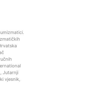
 numizmatici.
mizmatičkih
Hrvatska
ač
ručnih
ernational
 Jutarnji
i vjesnik,