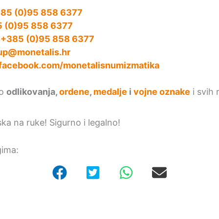
85 (0)95 858 6377
 (0)95 858 6377
:
+385 (0)95 858 6377
up@monetalis.hr
facebook.com/monetalisnumizmatika
mo
odlikovanja,
ordene
,
medalje
i
vojne oznake
i svih 
ska na ruke! Sigurno i legalno!
gima: