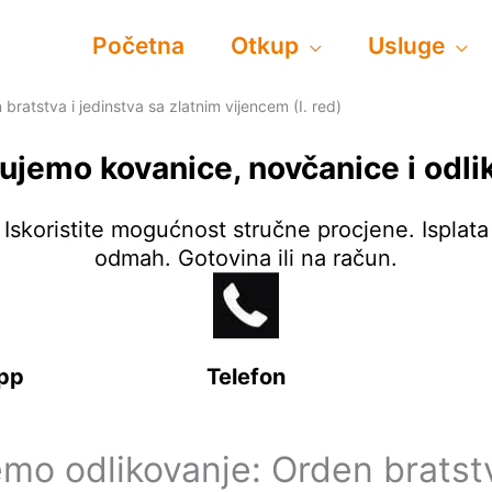
Početna
Otkup
Usluge
bratstva i jedinstva sa zlatnim vijencem (I. red)
ujemo kovanice, novčanice i odli
Iskoristite mogućnost stručne procjene. Isplata
odmah. Gotovina ili na račun.
pp
Telefon
emo odlikovanje: Orden bratstv