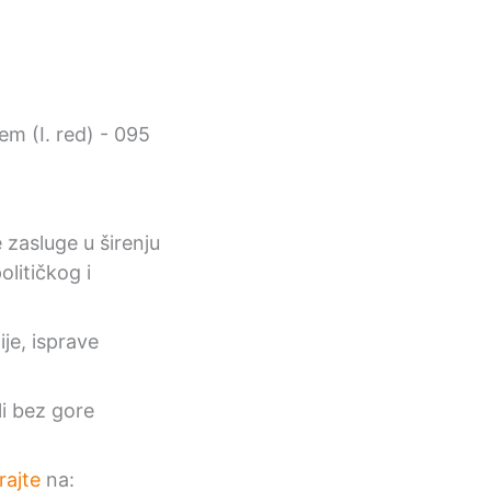
 zasluge u širenju
litičkog i
tije, isprave
li bez gore
rajte
na: