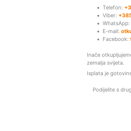
Telefon:
+3
Viber:
+385
WhatsApp
E-mail:
otk
Facebook:
Inače otkupljuje
zemalja svijeta.
Isplata je gotovin
Podijelite s dru