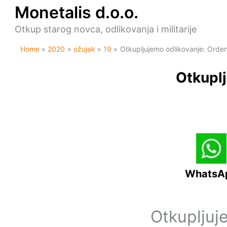
Skip
Monetalis d.o.o.
to
content
Otkup starog novca, odlikovanja i militarije
Home
2020
ožujak
19
Otkupljujemo odlikovanje: Orden 
Otkuplj
WhatsA
Otkupljuj