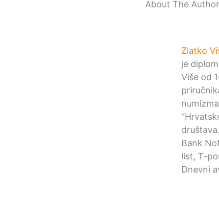
About The Autho
Zlatko Vi
je diplom
Više od 1
priručni
numizmat
“Hrvatsk
društava
Bank Not
list, T-p
Dnevni av