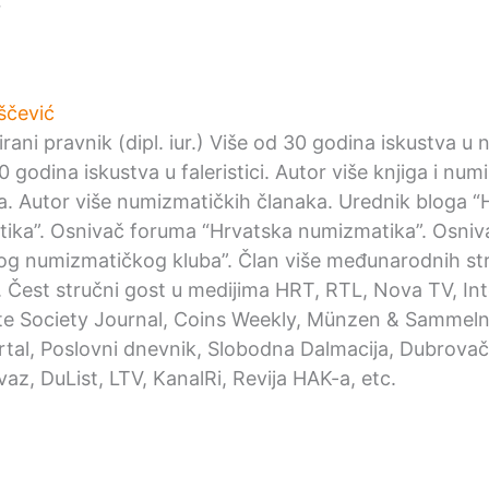
r
ščević
irani pravnik (dipl. iur.) Više od 30 godina iskustva u
0 godina iskustva u faleristici. Autor više knjiga i nu
ka. Autor više numizmatičkih članaka. Urednik bloga “
ika”. Osnivač foruma “Hrvatska numizmatika”. Osniv
og numizmatičkog kluba”. Član više međunarodnih st
. Čest stručni gost u medijima HRT, RTL, Nova TV, Int
e Society Journal, Coins Weekly, Münzen & Sammeln,
ortal, Poslovni dnevnik, Slobodna Dalmacija, Dubrovačk
az, DuList, LTV, KanalRi, Revija HAK-a, etc.