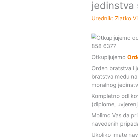
jedinstva 
Urednik:
Zlatko V
Otkupljujemo
Orde
Orden bratstva i j
bratstva među nar
moralnog jedinst
Kompletno odlikov
(diplome, uvjerenj
Molimo Vas da pril
navedenih pripad
Ukoliko imate na