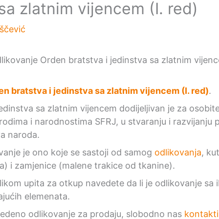
sa zlatnim vijencem (I. red)
iščević
n bratstva i jedinstva sa zlatnim vijencem (I. red)
.
edinstva sa zlatnim vijencem dodijeljivan je za osobite
odima i narodnostima SFRJ, u stvaranju i razvijanju po
va naroda.
anje je ono koje se sastoji od samog
odlikovanja
, ku
a) i zamjenice (malene trakice od tkanine).
ikom upita za otkup navedete da li je odlikovanje sa i
ajućih elemenata.
vedeno odlikovanje za prodaju, slobodno nas
kontakti