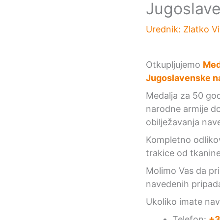
Jugoslave
Urednik:
Zlatko V
Otkupljujemo
Med
Jugoslavenske n
Medalja za 50 go
narodne armije d
obilježavanja nav
Kompletno odlikov
trakice od tkanine
Molimo Vas da pril
navedenih pripad
Ukoliko imate na
Telefon:
+3