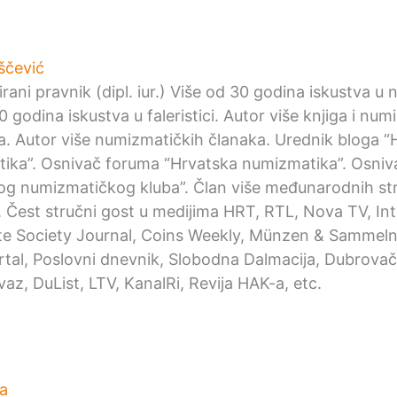
ščević
irani pravnik (dipl. iur.) Više od 30 godina iskustva u
0 godina iskustva u faleristici. Autor više knjiga i nu
ka. Autor više numizmatičkih članaka. Urednik bloga “
ika”. Osnivač foruma “Hrvatska numizmatika”. Osniv
og numizmatičkog kluba”. Član više međunarodnih st
. Čest stručni gost u medijima HRT, RTL, Nova TV, Int
e Society Journal, Coins Weekly, Münzen & Sammeln,
ortal, Poslovni dnevnik, Slobodna Dalmacija, Dubrovačk
az, DuList, LTV, KanalRi, Revija HAK-a, etc.
a