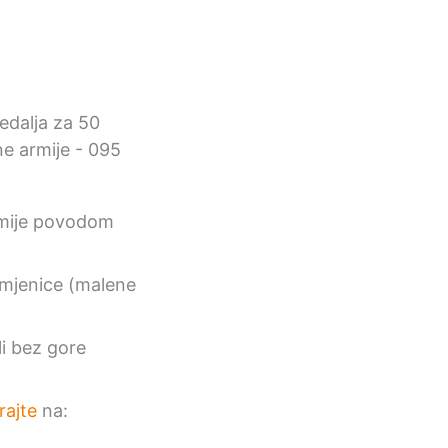
rmije povodom
amjenice (malene
li bez gore
rajte
na: