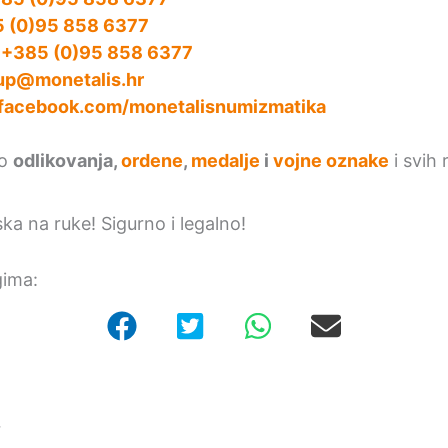
 (0)95 858 6377
:
+385 (0)95 858 6377
up@monetalis.hr
facebook.com/monetalisnumizmatika
mo
odlikovanja,
ordene
,
medalje
i
vojne oznake
i svih 
ska na ruke! Sigurno i legalno!
gima:
r