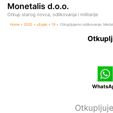
Skip
Monetalis d.o.o.
to
content
Otkup starog novca, odlikovanja i militarije
Home
2020
ožujak
19
Otkupljujemo odlikovanje: Meda
Otkuplj
WhatsA
Otkupljuj