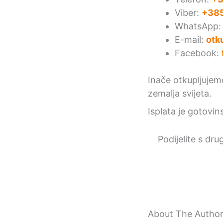
Viber:
+385
WhatsApp
E-mail:
otk
Facebook:
Inače otkupljuje
zemalja svijeta.
Isplata je gotovin
Podijelite s dru
About The Autho