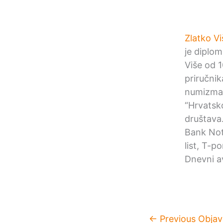
Zlatko Vi
je diplom
Više od 1
priručni
numizmat
“Hrvatsk
društava
Bank Not
list, T-p
Dnevni av
←
Previous Objav