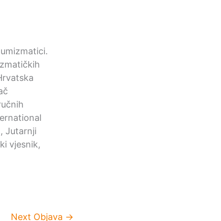
 numizmatici.
mizmatičkih
Hrvatska
ač
ručnih
ernational
 Jutarnji
i vjesnik,
Next Objava
→