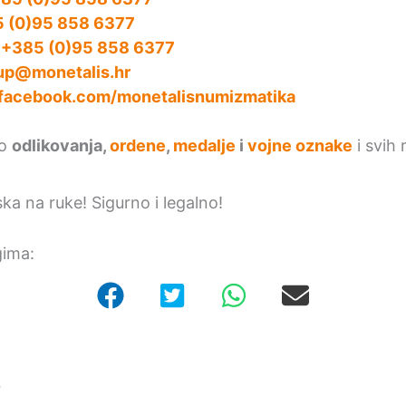
 (0)95 858 6377
:
+385 (0)95 858 6377
up@monetalis.hr
facebook.com/monetalisnumizmatika
mo
odlikovanja,
ordene
,
medalje
i
vojne oznake
i svih 
ska na ruke! Sigurno i legalno!
gima:
r