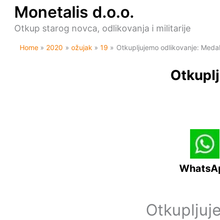
Skip
Monetalis d.o.o.
to
content
Otkup starog novca, odlikovanja i militarije
Home
2020
ožujak
19
Otkupljujemo odlikovanje: Med
Otkuplj
WhatsA
Otkupljuj