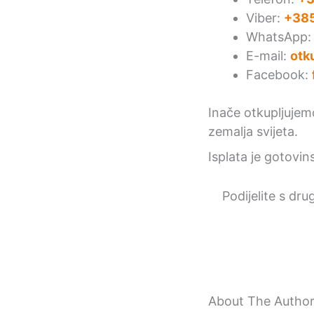
Viber:
+385
WhatsApp
E-mail:
otk
Facebook:
Inače otkupljuje
zemalja svijeta.
Isplata je gotovin
Podijelite s dru
About The Autho