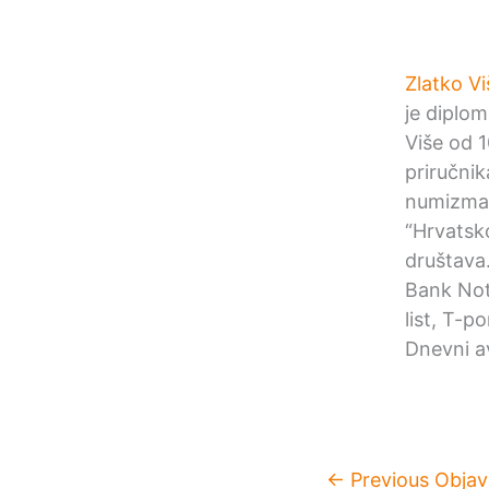
Zlatko Vi
je diplom
Više od 1
priručni
numizmat
“Hrvatsk
društava
Bank Not
list, T-p
Dnevni av
←
Previous Objav