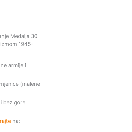
e armije i
amjenice (malene
li bez gore
rajte
na: