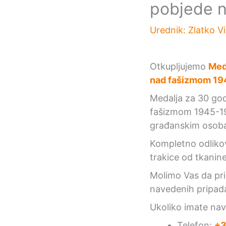
pobjede 
Urednik:
Zlatko V
Otkupljujemo
Med
nad fašizmom 1
Medalja za 30 go
fašizmom 1945-197
građanskim osoba
Kompletno odlikov
trakice od tkanine
Molimo Vas da pril
navedenih pripad
Ukoliko imate na
Telefon:
+3