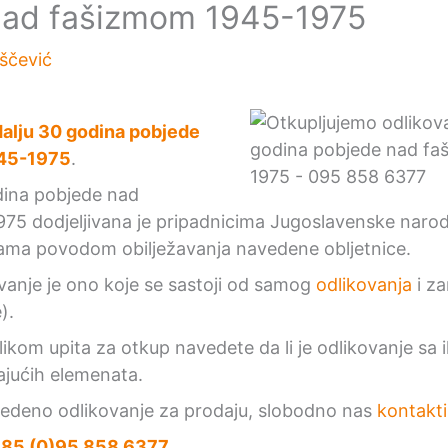
nad fašizmom 1945-1975
iščević
alju 30 godina pobjede
945-1975
.
dina pobjede nad
5 dodjeljivana je pripadnicima Jugoslavenske narodn
ma povodom obilježavanja navedene obljetnice.
anje je ono koje se sastoji od samog
odlikovanja
i z
).
ikom upita za otkup navedete da li je odlikovanje sa i
ajućih elemenata.
vedeno odlikovanje za prodaju, slobodno nas
kontakti
85 (0)95 858 6377