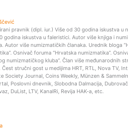
ščević
irani pravnik (dipl. iur.) Više od 30 godina iskustva u
0 godina iskustva u faleristici. Autor više knjiga i nu
ka. Autor više numizmatičkih članaka. Urednik bloga “
ika”. Osnivač foruma “Hrvatska numizmatika”. Osniv
og numizmatičkog kluba”. Član više međunarodnih st
. Čest stručni gost u medijima HRT, RTL, Nova TV, Int
e Society Journal, Coins Weekly, Münzen & Sammeln,
ortal, Poslovni dnevnik, Slobodna Dalmacija, Dubrovačk
az, DuList, LTV, KanalRi, Revija HAK-a, etc.
a