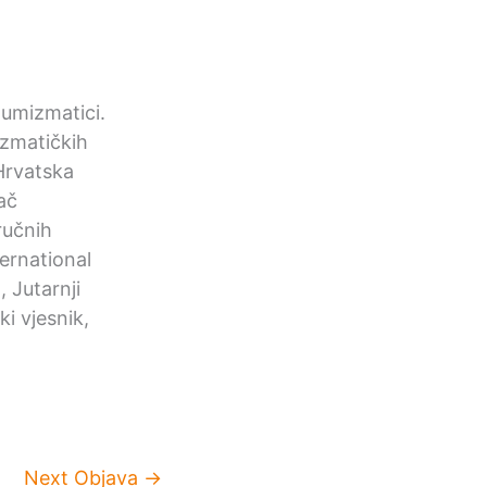
 numizmatici.
mizmatičkih
Hrvatska
ač
ručnih
ernational
 Jutarnji
i vjesnik,
Next Objava
→