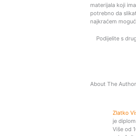
materijala koji ima
potrebno da slika
najkraćem moguć
Podijelite s dru
About The Autho
Zlatko Vi
je diplom
Više od 1