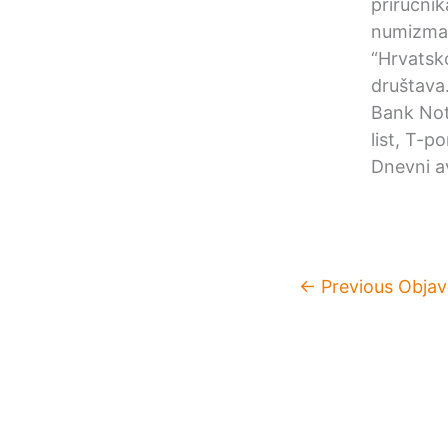
priručni
numizmat
“Hrvatsk
društava
Bank Not
list, T-p
Dnevni av
←
Previous Objav