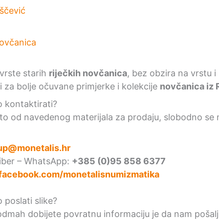
iščević
vrste starih
riječkih novčanica
, bez obzira na vrstu i
 za bolje očuvane primjerke i kolekcije
novčanica iz 
kontaktirati?
to od navedenog materijala za prodaju, slobodno se 
up@monetalis.hr
Viber – WhatsApp:
+385 (0)95 858 6377
facebook.com/monetalisnumizmatika
poslati slike?
 odmah dobijete povratnu informaciju je da nam pošalj