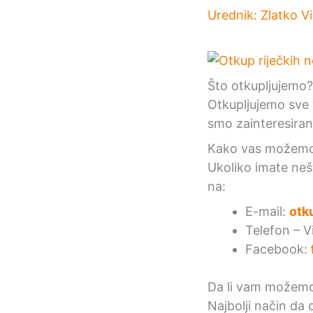
Urednik:
Zlatko V
Što otkupljujemo?
Otkupljujemo sve 
smo zainteresirani
Kako vas možemo 
Ukoliko imate neš
na:
E-mail:
otk
Telefon – 
Facebook:
Da li vam možemo 
Najbolji način da