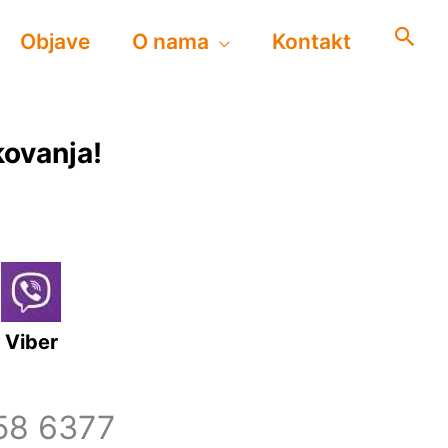
Objave
O nama
Kontakt
kovanja!
Viber
858 6377