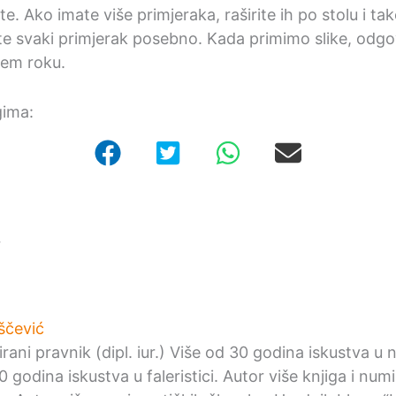
te. Ako imate više primjeraka, raširite ih po stolu i tako
te svaki primjerak posebno. Kada primimo slike, odg
em roku.
gima:
r
ščević
irani pravnik (dipl. iur.) Više od 30 godina iskustva u
0 godina iskustva u faleristici. Autor više knjiga i nu