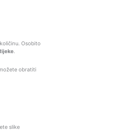
 količinu. Osobito
Rijeke
.
možete obratiti
ete slike