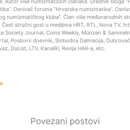
ka. Autor više numizmatičkih članaka. Urednik bloga “
ika”. Osnivač foruma “Hrvatska numizmatika”. Osniv
og numizmatičkog kluba”. Član više međunarodnih st
. Čest stručni gost u medijima HRT, RTL, Nova TV, Int
e Society Journal, Coins Weekly, Münzen & Sammeln,
ortal, Poslovni dnevnik, Slobodna Dalmacija, Dubrovačk
az, DuList, LTV, KanalRi, Revija HAK-a, etc.
a
Povezani postovi