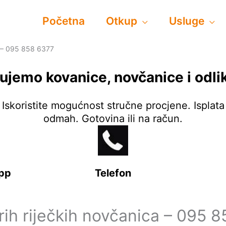
Početna
Otkup
Usluge
a – 095 858 6377
ujemo kovanice, novčanice i odli
Iskoristite mogućnost stručne procjene. Isplata
odmah. Gotovina ili na račun.
pp
Telefon
rih riječkih novčanica – 095 