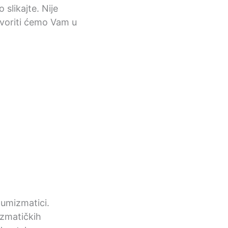
 slikajte. Nije
ovoriti ćemo Vam u
 numizmatici.
mizmatičkih