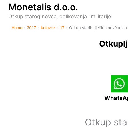
Skip
Monetalis d.o.o.
to
content
Otkup starog novca, odlikovanja i militarije
Home
2017
kolovoz
17
Otkup starih riječkih novčanic
Otkuplj
WhatsA
Otkup sta