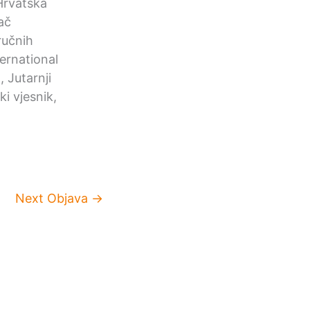
Hrvatska
ač
ručnih
ernational
 Jutarnji
i vjesnik,
Next Objava
→