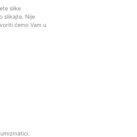
ete slike
 slikajte. Nije
ovoriti ćemo Vam u
 numizmatici.