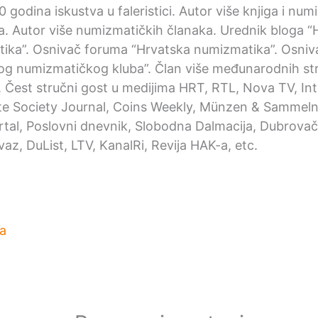
0 godina iskustva u faleristici. Autor više knjiga i nu
ka. Autor više numizmatičkih članaka. Urednik bloga “
ika”. Osnivač foruma “Hrvatska numizmatika”. Osniv
og numizmatičkog kluba”. Član više međunarodnih st
. Čest stručni gost u medijima HRT, RTL, Nova TV, Int
e Society Journal, Coins Weekly, Münzen & Sammeln,
ortal, Poslovni dnevnik, Slobodna Dalmacija, Dubrovačk
az, DuList, LTV, KanalRi, Revija HAK-a, etc.
a