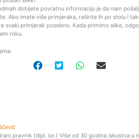
poslati slike?
 odmah dobijete povratnu informaciju je da nam pošalj
te. Ako imate više primjeraka, raširite ih po stolu i tako
te svaki primjerak posebno. Kada primimo slike, odg
em roku.
gima:
r
ščević
irani pravnik (dipl. iur.) Više od 30 godina iskustva u