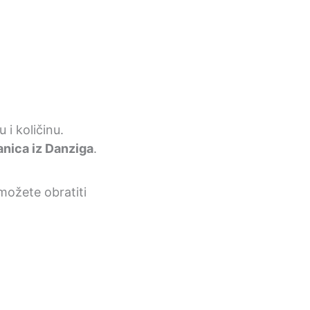
 i količinu.
nica iz Danziga
.
možete obratiti