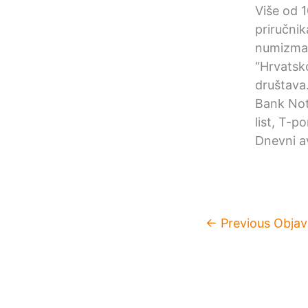
Više od 1
priručni
numizmat
“Hrvatsk
društava
Bank Not
list, T-p
Dnevni av
←
Previous Objav