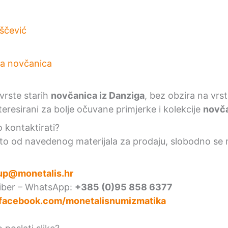
iščević
vrste starih
novčanica iz Danziga
, bez obzira na vrstu
eresirani za bolje očuvane primjerke i kolekcije
novča
kontaktirati?
to od navedenog materijala za prodaju, slobodno se 
up@monetalis.hr
Viber – WhatsApp:
+385 (0)95 858 6377
facebook.com/monetalisnumizmatika