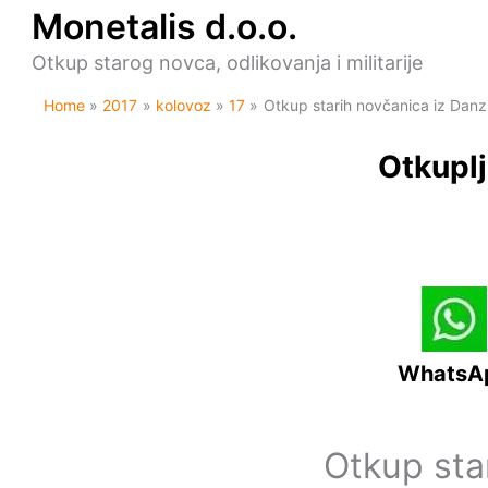
Skip
Monetalis d.o.o.
to
content
Otkup starog novca, odlikovanja i militarije
Home
2017
kolovoz
17
Otkup starih novčanica iz Dan
Otkuplj
WhatsA
Otkup sta