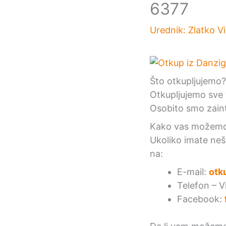
6377
Urednik:
Zlatko V
Što otkupljujemo?
Otkupljujemo sve 
Osobito smo zaint
Kako vas možemo 
Ukoliko imate neš
na:
E-mail:
otk
Telefon – 
Facebook: