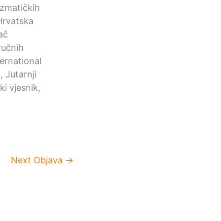
mizmatičkih
Hrvatska
ač
ručnih
ernational
 Jutarnji
i vjesnik,
Next Objava
→