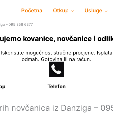
Početna
Otkup
Usluge
ziga – 095 858 6377
ujemo kovanice, novčanice i odli
Iskoristite mogućnost stručne procjene. Isplata
odmah. Gotovina ili na račun.
pp
Telefon
rih novčanica iz Danziga – 09