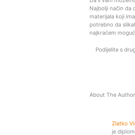
Da li vam možemo 
Najbolji način da
materijala koji ima
potrebno da slika
najkraćem moguć
Podijelite s dru
About The Autho
Zlatko Vi
je diplom