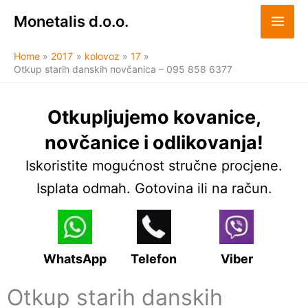
Skip
Monetalis d.o.o.
to
content
Home
2017
kolovoz
17
Otkup starih danskih novčanica – 095 858 6377
Otkupljujemo kovanice,
novčanice i odlikovanja!
Iskoristite mogućnost stručne procjene.
Isplata odmah. Gotovina ili na račun.
WhatsApp
Telefon
Viber
Otkup starih danskih