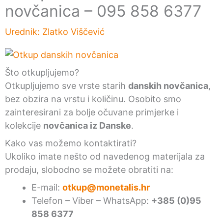
novčanica – 095 858 6377
Urednik:
Zlatko Viščević
Što otkupljujemo?
Otkupljujemo sve vrste starih
danskih novčanica
,
bez obzira na vrstu i količinu. Osobito smo
zainteresirani za bolje očuvane primjerke i
kolekcije
novčanica iz Danske
.
Kako vas možemo kontaktirati?
Ukoliko imate nešto od navedenog materijala za
prodaju, slobodno se možete obratiti na:
E-mail:
otkup@monetalis.hr
Telefon – Viber – WhatsApp:
+385 (0)95
858 6377