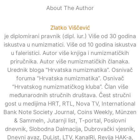
About The Author
Zlatko Viščević
je diplomirani pravnik (dipl. iur.) Više od 30 godina
iskustva u numizmatici. Više od 10 godina iskustva
u faleristici. Autor više knjiga i numizmatičkih
priručnika. Autor više numizmatičkih članaka.
Urednik bloga “Hrvatska numizmatika”. Osnivač
foruma “Hrvatska numizmatika”. Osnivač
“Hrvatskog numizmatičkog kluba”. Član više
međunarodnih stručnih društava. Čest stručni
gost u medijima HRT, RTL, Nova TV, International
Bank Note Society Journal, Coins Weekly, Münzen
& Sammeln, Jutarnji list, T-portal, Poslovni
dnevnik, Slobodna Dalmacija, Dubrovački vjesnik,
Dnevni avaz, DuList, LTV, KanalRi, Revija HAK-a,