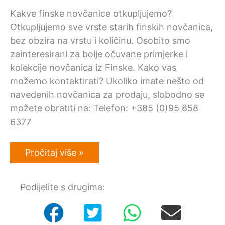
Kakve finske novčanice otkupljujemo?
Otkupljujemo sve vrste starih finskih novčanica,
bez obzira na vrstu i količinu. Osobito smo
zainteresirani za bolje očuvane primjerke i
kolekcije novčanica iz Finske. Kako vas
možemo kontaktirati? Ukoliko imate nešto od
navedenih novčanica za prodaju, slobodno se
možete obratiti na: Telefon: +385 (0)95 858
6377
Otkup
Pročitaj više »
starih
finskih
novčanica
Podijelite s drugima: