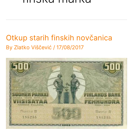
Otkup starih finskih novčanica
By
Zlatko Viščević
/
17/08/2017