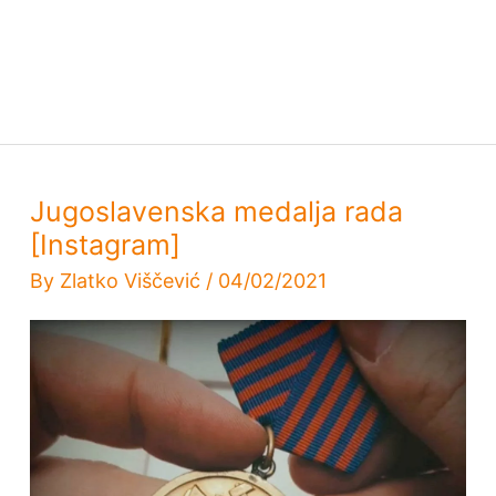
Jugoslavenska medalja rada
[Instagram]
By
Zlatko Viščević
/
04/02/2021