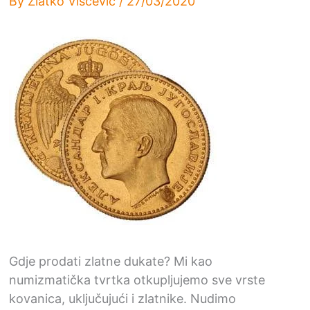
By
Zlatko Viščević
/
27/03/2020
Gdje prodati zlatne dukate? Mi kao
numizmatička tvrtka otkupljujemo sve vrste
kovanica, uključujući i zlatnike. Nudimo