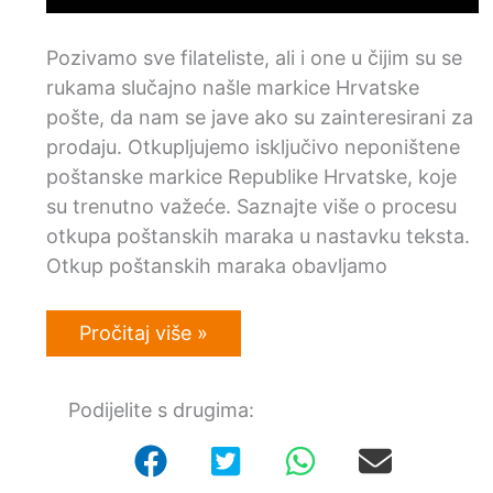
Pozivamo sve filateliste, ali i one u čijim su se
rukama slučajno našle markice Hrvatske
pošte, da nam se jave ako su zainteresirani za
prodaju. Otkupljujemo isključivo neponištene
poštanske markice Republike Hrvatske, koje
su trenutno važeće. Saznajte više o procesu
otkupa poštanskih maraka u nastavku teksta.
Otkup poštanskih maraka obavljamo
Otkup
Pročitaj više »
važećih
hrvatskih
poštanskih
Podijelite s drugima:
maraka