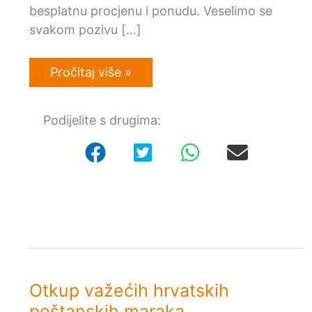
besplatnu procjenu i ponudu. Veselimo se
svakom pozivu […]
Australski
Pročitaj više »
dolar
–
Otkup
Podijelite s drugima:
–
Stare
i
nove
–
Kovanice
i
novčanice
Otkup važećih hrvatskih
poštanskih maraka