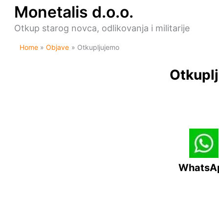
Skip
Monetalis d.o.o.
to
content
Otkup starog novca, odlikovanja i militarije
Home
Objave
Otkupljujemo
Otkuplj
WhatsA