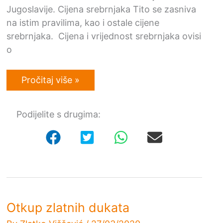
Jugoslavije. Cijena srebrnjaka Tito se zasniva
na istim pravilima, kao i ostale cijene
srebrnjaka. Cijena i vrijednost srebrnjaka ovisi
o
Otkup
Pročitaj više »
srebrnjaka:
Jugoslavija
200
Podijelite s drugima:
dinara
1977
–
Josip
Broz
Tito
Otkup zlatnih dukata