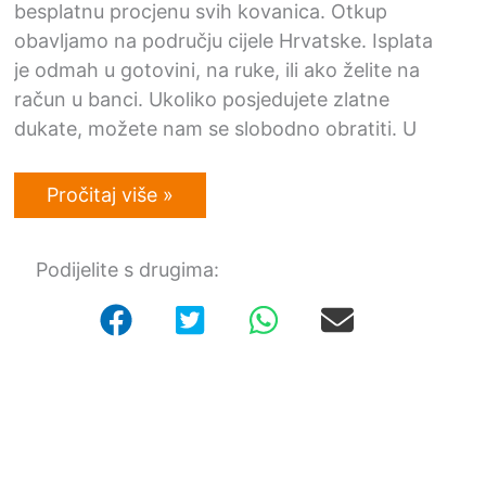
besplatnu procjenu svih kovanica. Otkup
obavljamo na području cijele Hrvatske. Isplata
je odmah u gotovini, na ruke, ili ako želite na
račun u banci. Ukoliko posjedujete zlatne
dukate, možete nam se slobodno obratiti. U
Otkup
Pročitaj više »
zlatnih
dukata
Podijelite s drugima: