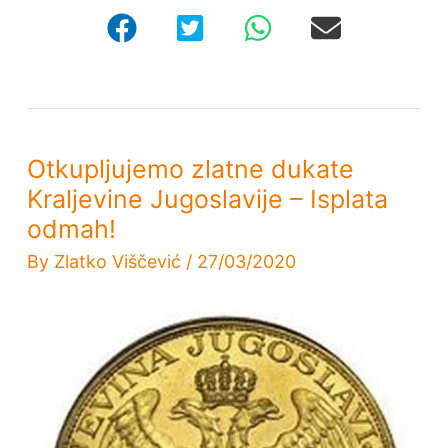
Jugoslavije
(SFRJ)
Otkupljujemo zlatne dukate
Kraljevine Jugoslavije – Isplata
odmah!
By
Zlatko Viščević
/
27/03/2020