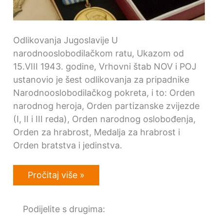
Odlikovanja Jugoslavije U
narodnooslobodilačkom ratu, Ukazom od
15.VIII 1943. godine, Vrhovni štab NOV i POJ
ustanovio je šest odlikovanja za pripadnike
Narodnooslobodilačkog pokreta, i to: Orden
narodnog heroja, Orden partizanske zvijezde
(I, II i III reda), Orden narodnog oslobođenja,
Orden za hrabrost, Medalja za hrabrost i
Orden bratstva i jedinstva.
Otkup
Pročitaj više »
odlikovanja
Socijalističke
Federativne
Podijelite s drugima:
Republike