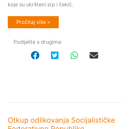
koje su ukršteni srp i čekić.
Jugoslavenska
Pročitaj više »
medalja
rada
[Instagram]
Podijelite s drugima:
Otkup odlikovanja Socijalističke
Federativne Republike