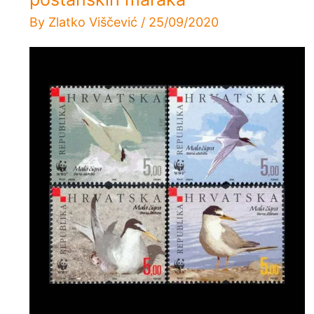
By
Zlatko Viščević
/
25/09/2020