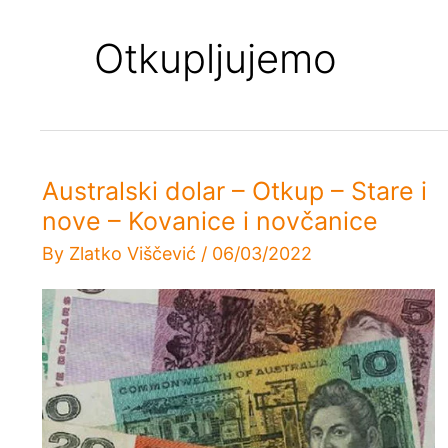
Otkupljujemo
Australski dolar – Otkup – Stare i
nove – Kovanice i novčanice
By
Zlatko Viščević
/
06/03/2022