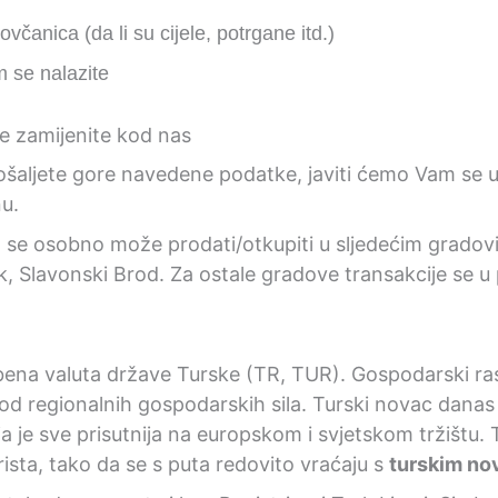
včanica (da li su cijele, potrgane itd.)
m se nalazite
šaljete gore navedene podatke, javiti ćemo Vam se 
u.
a) se osobno može prodati/otkupiti u sljedećim gradov
jek, Slavonski Brod. Za ostale gradove transakcije se u 
užbena valuta države Turske (TR, TUR). Gospodarski ras
od regionalnih gospodarskih sila. Turski novac danas
ja je sve prisutnija na europskom i svjetskom tržištu. 
urista, tako da se s puta redovito vraćaju s
turskim n