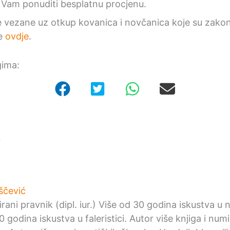
 Vam ponuditi besplatnu procjenu.
vezane uz otkup kovanica i novčanica koje su zako
te
ovdje
.
gima:
r
ščević
irani pravnik (dipl. iur.) Više od 30 godina iskustva u
0 godina iskustva u faleristici. Autor više knjiga i nu