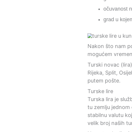
očuvanost no
grad u koje
Nakon što nam po
mogućem vremen
Turski novac (lir
Rijeka, Split, Osi
putem pošte.
Turske lire
Turska lira je sl
tu zemlju jednom 
stabilnu valutu ko
velik broj naših t