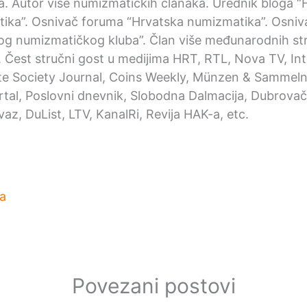
ka. Autor više numizmatičkih članaka. Urednik bloga “
ika”. Osnivač foruma “Hrvatska numizmatika”. Osniv
og numizmatičkog kluba”. Član više međunarodnih st
. Čest stručni gost u medijima HRT, RTL, Nova TV, Int
e Society Journal, Coins Weekly, Münzen & Sammeln,
ortal, Poslovni dnevnik, Slobodna Dalmacija, Dubrovačk
az, DuList, LTV, KanalRi, Revija HAK-a, etc.
a
Povezani postovi