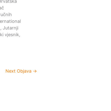
Hrvatska
ač
ručnih
ernational
 Jutarnji
i vjesnik,
Next Objava
→