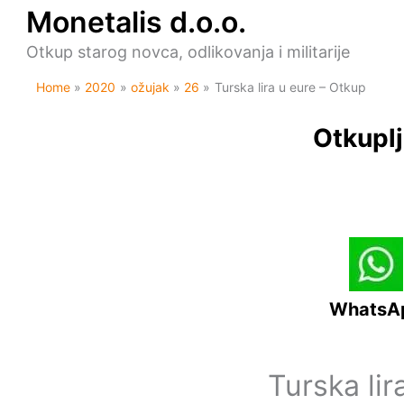
Skip
Monetalis d.o.o.
to
content
Otkup starog novca, odlikovanja i militarije
Home
2020
ožujak
26
Turska lira u eure – Otkup
Otkuplj
WhatsA
Turska lir