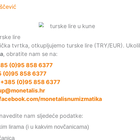
iščević
rske lire
čka tvrtka, otkupljujemo turske lire (TRY/EUR). Ukol
ra
, obratite nam se na:
85 (0)95 858 6377
 (0)95 858 6377
:
+385 (0)95 858 6377
up@monetalis.hr
facebook.com/monetalisnumizmatika
, navedite nam sljedeće podatke:
skim lirama (i u kakvim novčanicama)
čanica