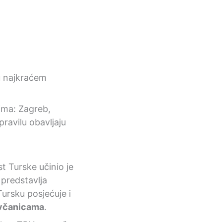
u najkraćem
ima: Zagreb,
pravilu obavljaju
t Turske učinio je
 predstavlja
Tursku posjećuje i
ovčanicama
.