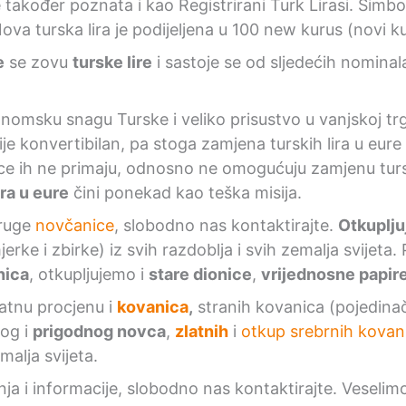
e također poznata i kao Registrirani Turk Lirasi. Sim
Nova turska lira je podijeljena u 100 new kurus (novi k
e
se zovu
turske lire
i sastoje se od sljedećih nominala
nomsku snagu Turske i veliko prisustvo u vanjskoj trg
ije konvertibilan, pa stoga zamjena turskih lira u eure
ce ih ne primaju, odnosno ne omogućuju zamjenu tursk
ira u eure
čini ponekad kao teška misija.
druge
novčanice
, slobodno nas kontaktirajte.
Otkuplj
erke i zbirke) iz svih razdoblja i svih zemalja svijeta.
nica
, otkupljujemo i
stare dionice
,
vrijednosne papir
atnu procjenu i
kovanica
,
stranih kovanica (pojedinač
nog i
prigodnog novca
,
zlatnih
i
otkup srebrnih kovan
malja svijeta.
anja i informacije, slobodno nas kontaktirajte. Vesel