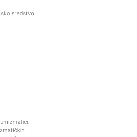
nsko sredstvo
 numizmatici.
mizmatičkih