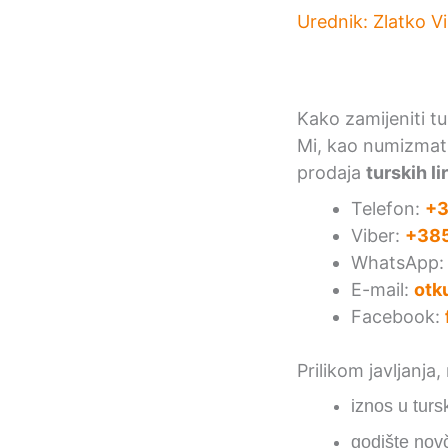
Urednik:
Zlatko V
Kako zamijeniti tu
Mi, kao numizmati
prodaja
turskih li
Telefon:
+3
Viber:
+385
WhatsApp
E-mail:
otk
Facebook:
Prilikom javljanja
iznos u tur
godište nov