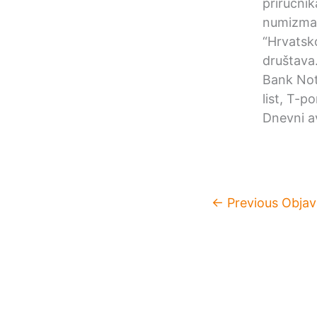
priručni
numizmat
“Hrvatsk
društava
Bank Not
list, T-p
Dnevni av
←
Previous Objav