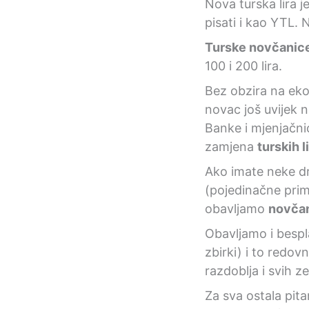
Nova turska lira j
pisati i kao YTL. 
Turske novčanic
100 i 200 lira.
Bez obzira na eko
novac još uvijek n
Banke i mjenjačni
zamjena
turskih l
Ako imate neke 
(pojedinačne primj
obavljamo
novča
Obavljamo i bespl
zbirki) i to redov
razdoblja i svih ze
Za sva ostala pit