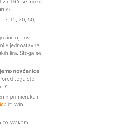
bol za TRY se može
urus).
: 5, 10, 20, 50,
ovini, njihov
 nije jednostavna.
ih lira. Stoga se
ujemo novčanice
 Pored toga što
e
i sl
nih primjeraka i
ica
iz svih
imo se svakom