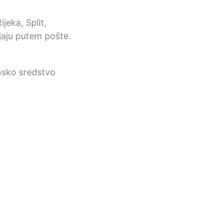
jeka, Split,
ljaju putem pošte.
nsko sredstvo