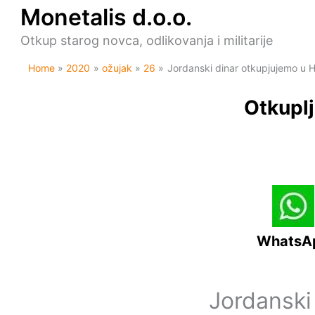
Skip
Monetalis d.o.o.
to
content
Otkup starog novca, odlikovanja i militarije
Home
2020
ožujak
26
Jordanski dinar otkupjujemo u H
Otkuplj
WhatsA
Jordanski