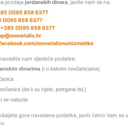
ma prodaja
jordanskih dinara
, javite nam se na:
85 (0)95 858 6377
 (0)95 858 6377
:
+385 (0)95 858 6377
up@monetalis.hr
facebook.com/monetalisnumizmatika
, navedite nam sljedeće podatke:
danskim dinarima
(i u kakvim novčanicama)
čanica
včanica (da li su cijele, potrgane itd.)
m se nalazite
šaljete gore navedene podatke, javiti ćemo Vam se 
u.