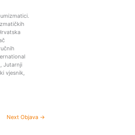
 numizmatici.
mizmatičkih
Hrvatska
ač
ručnih
ernational
 Jutarnji
i vjesnik,
Next Objava
→