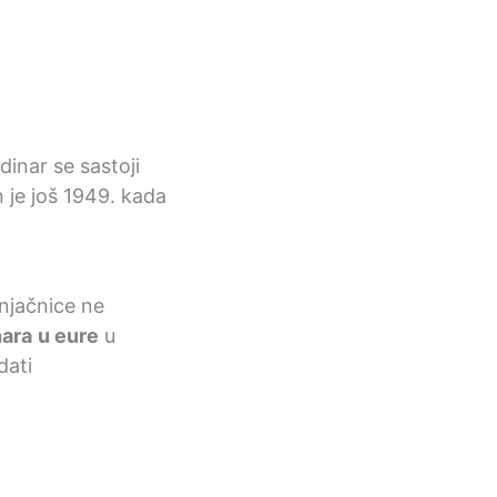
dinar se sastoji
n je još 1949. kada
enjačnice ne
nara
u eure
u
dati