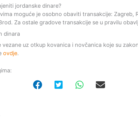
eniti jordanske dinare?
vima moguće je osobno obaviti transakcije: Zagreb, Ri
Brod. Za ostale gradove transakcije se u pravilu obav
vezane uz otkup kovanica i novčanica koje su zako
te
ovdje
.
gima:
r