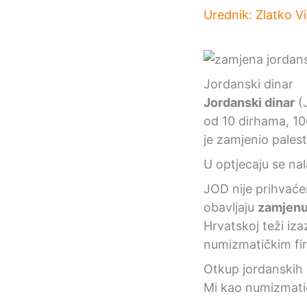
Urednik:
Zlatko V
Jordanski dinar
Jordanski dinar
(J
od 10 dirhama, 100
je zamjenio palest
U optjecaju se na
JOD nije prihvaćen
obavljaju
zamjenu
Hrvatskoj teži iz
numizmatičkim f
Otkup jordanskih 
Mi kao numizmati