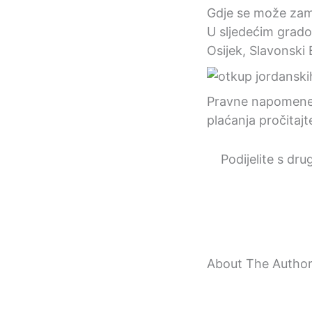
Gdje se može zamj
U sljedećim grado
Osijek, Slavonski 
Pravne napomene 
plaćanja pročitaj
Podijelite s dru
About The Autho