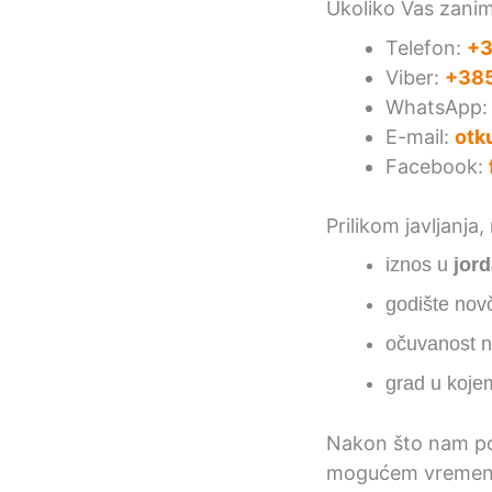
Ukoliko Vas zani
Telefon:
+3
Viber:
+385
WhatsApp
E-mail:
otk
Facebook:
Prilikom javljanja
iznos u
jor
godište nov
očuvanost no
grad u koje
Nakon što nam po
mogućem vremen