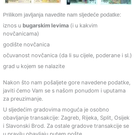
Prilikom javljanja navedite nam sljedeće podatke:
iznos u
bugarskim levima
(i u kakvim
novčanicama)
godište novčanica
očuvanost novčanica (da li su cijele, poderane i sl.)
grad u kojem se nalazite
Nakon što nam pošaljete gore navedene podatke,
javiti ćemo Vam se s našom ponudom i uputama
za preuzimanje.
U sljedećim gradovima moguća je osobno
obavljanje transakcije: Zagreb, Rijeka, Split, Osijek
i Slavonski Brod. Za ostale gradove transakcije se
u pravilu obavljaju putem pošte.