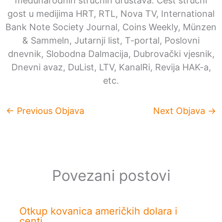
međunarodnih stručnih društava. Čest stručni
gost u medijima HRT, RTL, Nova TV, International
Bank Note Society Journal, Coins Weekly, Münzen
& Sammeln, Jutarnji list, T-portal, Poslovni
dnevnik, Slobodna Dalmacija, Dubrovački vjesnik,
Dnevni avaz, DuList, LTV, KanalRi, Revija HAK-a,
etc.
←
Previous Objava
Next Objava
→
Povezani postovi
Otkup kovanica američkih dolara i
centi