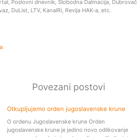
ortal, Poslovni dnevnik, Slobodna Dalmacija, Dubrovačk
az, DuList, LTV, KanalRi, Revija HAK-a, etc.
a
Povezani postovi
Otkupljujemo orden jugoslavenske krune
O ordenu Jugoslavenske krune Orden
jugoslavenske krune je jedino novo odlikovanje