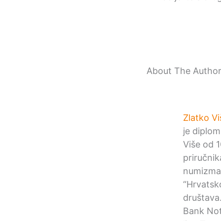
About The Autho
Zlatko Vi
je diplom
Više od 1
priručni
numizmat
“Hrvatsk
društava
Bank Not