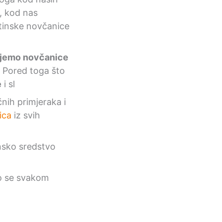
e, kod nas
tinske novčanice
ujemo novčanice
a. Pored toga što
e
i sl
nih primjeraka i
ica
iz svih
nsko sredstvo
imo se svakom