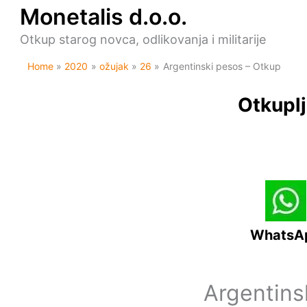
Skip
Monetalis d.o.o.
to
content
Otkup starog novca, odlikovanja i militarije
Home
2020
ožujak
26
Argentinski pesos – Otkup
Otkuplj
WhatsA
Argentins