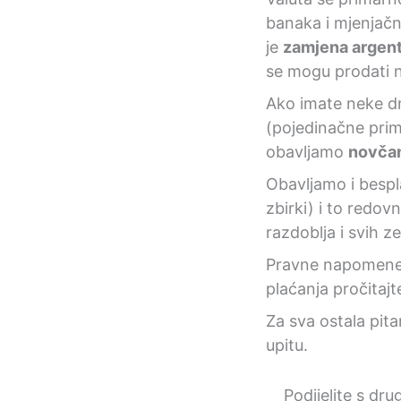
banaka i mjenjač
je
zamjena argen
se mogu prodati 
Ako imate neke 
(pojedinačne primj
obavljamo
novča
Obavljamo i bespl
zbirki) i to redov
razdoblja i svih ze
Pravne napomene 
plaćanja pročitaj
Za sva ostala pit
upitu.
Podijelite s dru