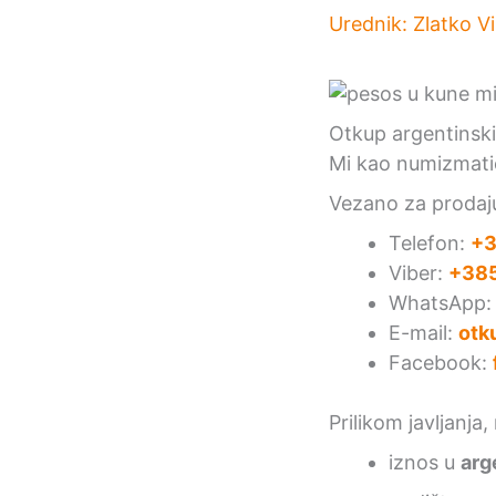
Urednik:
Zlatko V
Otkup argentinsk
Mi kao numizmati
Vezano za prodaju
Telefon:
+3
Viber:
+385
WhatsApp
E-mail:
otk
Facebook:
Prilikom javljanja
iznos u
arg