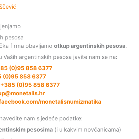
iščević
ih pesosa
čka firma obavljamo
otkup argentinskih pesosa
.
 Vaših argentinskih pesosa javite nam se na:
85 (0)95 858 6377
 (0)95 858 6377
:
+385 (0)95 858 6377
up@monetalis.hr
facebook.com/monetalisnumizmatika
, navedite nam sljedeće podatke:
entinskim pesosima
(i u kakvim novčanicama)