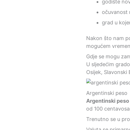
godište no
očuvanost n
grad u koje
Nakon što nam po
mogućem vremen
Gdje se mogu zami
U sljedećim grado
Osijek, Slavonski 
Argentinski peso
Argentinski peso
od 100 centavosa
Trenutno se u pr
Valuta se primarn