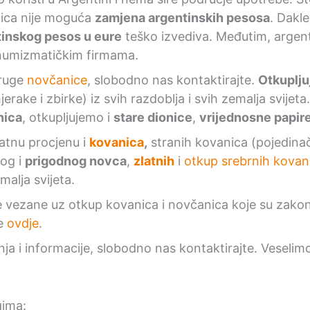
nica nije moguća
zamjena argentinskih pesosa
. Dakl
tinskog pesos
u eure
teško izvediva. Međutim, argen
numizmatičkim firmama.
druge
novčanice
, slobodno nas kontaktirajte.
Otkuplj
erake i zbirke) iz svih razdoblja i svih zemalja svijet
nica
, otkupljujemo i
stare dionice
,
vrijednosne papir
atnu procjenu i
kovanica
,
stranih kovanica (pojedinač
nog i
prigodnog novca
,
zlatnih
i
otkup srebrnih kovan
malja svijeta.
vezane uz otkup kovanica i novčanica koje su zako
te
ovdje
.
anja i informacije, slobodno nas kontaktirajte. Vesel
gima: