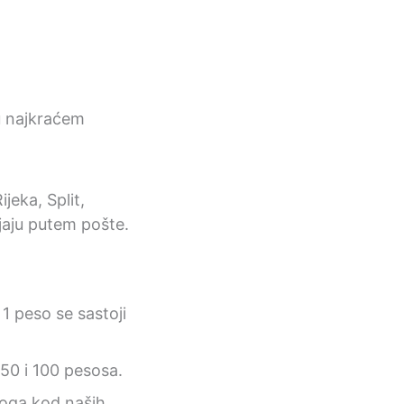
u najkraćem
jeka, Split,
ljaju putem pošte.
1 peso se sastoji
 50 i 100 pesosa.
toga kod naših