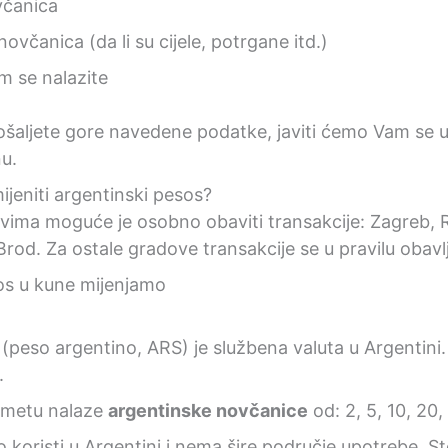
včanica
ovčanica (da li su cijele, potrgane itd.)
m se nalazite
šaljete gore navedene podatke, javiti ćemo Vam se 
u.
jeniti argentinski pesos?
vima moguće je osobno obaviti transakcije: Zagreb, Ri
Brod. Za ostale gradove transakcije se u pravilu obav
(peso argentino, ARS) je službena valuta u Argentini. 
.
ometu nalaze
argentinske novčanice
od: 2, 5, 10, 20,
o koristi u Argentini i nema šire područje upotrebe. S