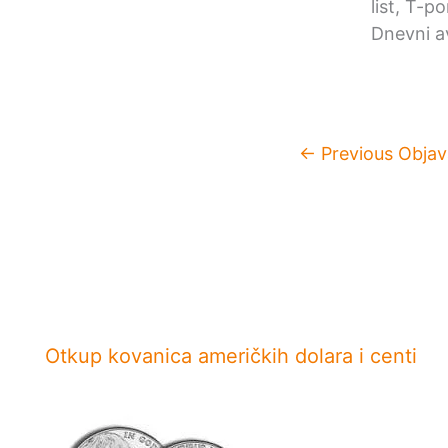
list, T-p
Dnevni av
←
Previous Objav
Otkup kovanica američkih dolara i centi