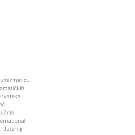
 numizmatici.
mizmatičkih
Hrvatska
ač
ručnih
ernational
 Jutarnji