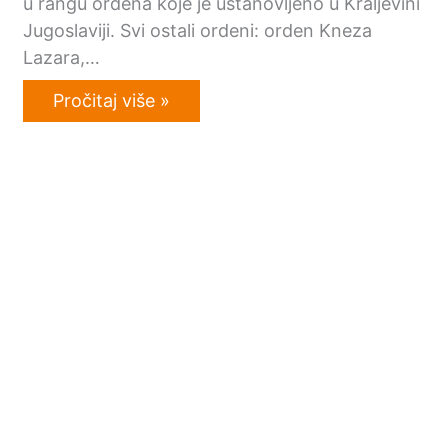
u rangu ordena koje je ustanovljeno u Kraljevini
Jugoslaviji. Svi ostali ordeni: orden Kneza
Lazara,…
Pročitaj više »