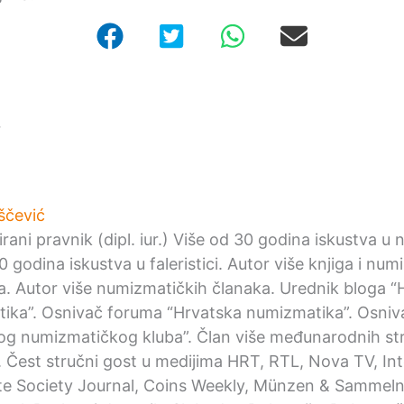
r
ščević
irani pravnik (dipl. iur.) Više od 30 godina iskustva u
0 godina iskustva u faleristici. Autor više knjiga i nu
ka. Autor više numizmatičkih članaka. Urednik bloga “
ika”. Osnivač foruma “Hrvatska numizmatika”. Osniv
og numizmatičkog kluba”. Član više međunarodnih st
. Čest stručni gost u medijima HRT, RTL, Nova TV, Int
e Society Journal, Coins Weekly, Münzen & Sammeln,