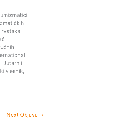
 numizmatici.
mizmatičkih
Hrvatska
ač
ručnih
ernational
 Jutarnji
i vjesnik,
Next Objava
→