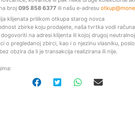
 na broj
095 858 6377
ili našu e-adresu
otkup@moneta
ija klijenata prilikom otkupa starog novca
ednost zbirke koju prodajete, naša tvrtka vodi računa 
govoriti na adresi klijenta ili kojoj drugoj neutralnoj 
ci o pregledanoj zbirci, kao i o njezinu vlasniku, posl
ez obzira da li je transakcija realizirana ili nije.
gima:
r