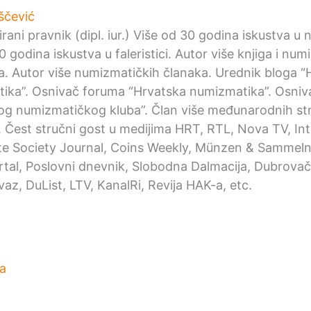
ščević
irani pravnik (dipl. iur.) Više od 30 godina iskustva u
0 godina iskustva u faleristici. Autor više knjiga i nu
ka. Autor više numizmatičkih članaka. Urednik bloga “
ika”. Osnivač foruma “Hrvatska numizmatika”. Osniv
og numizmatičkog kluba”. Član više međunarodnih st
. Čest stručni gost u medijima HRT, RTL, Nova TV, Int
e Society Journal, Coins Weekly, Münzen & Sammeln,
ortal, Poslovni dnevnik, Slobodna Dalmacija, Dubrovačk
az, DuList, LTV, KanalRi, Revija HAK-a, etc.
a