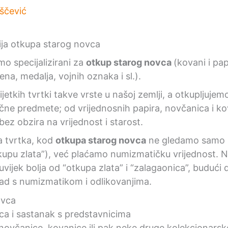
iščević
mo specijalizirani za
otkup starog novca
(kovani i pap
na, medalja, vojnih oznaka i sl.).
jetkih tvrtki takve vrste u našoj zemlji, a otkupljujem
ične predmete; od vrijednosnih papira, novčanica i k
bez obzira na vrijednost i starost.
 tvrtka, kod
otkupa starog novca
ne gledamo samo n
kupu zlata”), već plaćamo numizmatičku vrijednost. 
 uvijek bolja od “otkupa zlata” i “zalagaonica”, budući
 rad s numizmatikom i odlikovanjima.
a i sastanak s predstavnicima
novčanice, kovanice ili pak neke druge kolekcionars