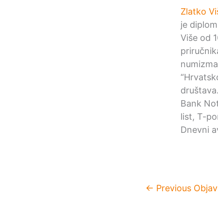
Zlatko Vi
je diplom
Više od 1
priručni
numizmat
“Hrvatsk
društava
Bank Not
list, T-p
Dnevni av
←
Previous Objav