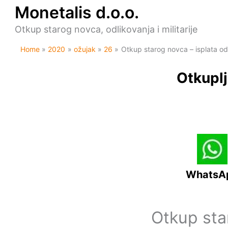
Skip
Monetalis d.o.o.
to
content
Otkup starog novca, odlikovanja i militarije
Home
2020
ožujak
26
Otkup starog novca – isplata o
Otkuplj
WhatsA
Otkup sta