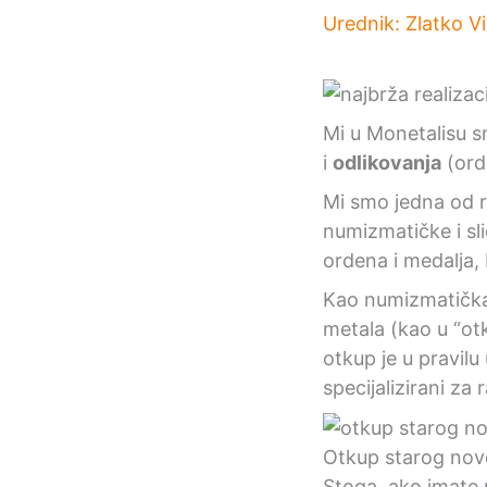
Urednik:
Zlatko V
Mi u Monetalisu s
i
odlikovanja
(orde
Mi smo jedna od ri
numizmatičke i sl
ordena i medalja, 
Kao numizmatička
metala (kao u “ot
otkup je u pravilu
specijalizirani za
Otkup starog novc
Stoga, ako imate 