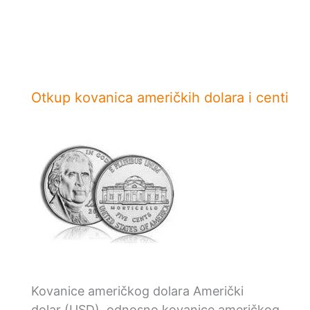
Otkup kovanica američkih dolara i centi
Kovanice američkog dolara Američki
dolar (USD), odnosno kovanice američkog