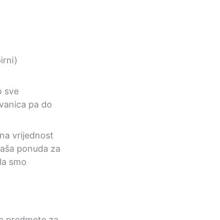
irni)
o sve
ovanica pa do
a vrijednost
Naša ponuda za
 da smo
ke predmete za