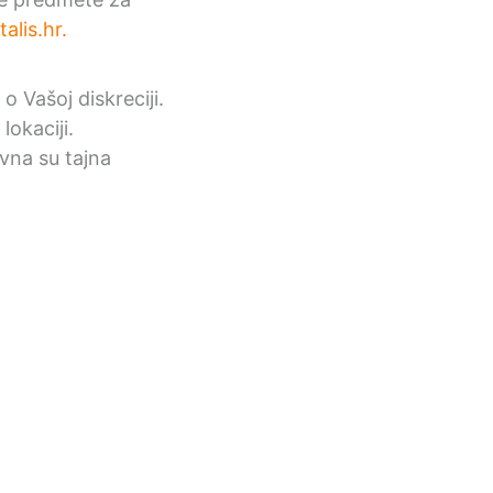
lis.hr
.
o Vašoj diskreciji.
lokaciji.
ovna su tajna