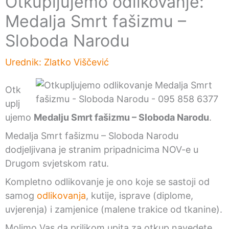
Otkupljujemo odlikovanje:
Medalja Smrt fašizmu –
Sloboda Narodu
Urednik:
Zlatko Viščević
Otk
uplj
ujemo
Medalju Smrt fašizmu – Sloboda Narodu
.
Medalja Smrt fašizmu – Sloboda Narodu
dodjeljivana je stranim pripadnicima NOV-e u
Drugom svjetskom ratu.
Kompletno odlikovanje je ono koje se sastoji od
samog
odlikovanja
, kutije, isprave (diplome,
uvjerenja) i zamjenice (malene trakice od tkanine).
Molimo Vas da prilikom upita za otkup navedete