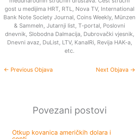
međunarodnih stručnih društava. Čest stručni
gost u medijima HRT, RTL, Nova TV, International
Bank Note Society Journal, Coins Weekly, Münzen
& Sammeln, Jutarnji list, T-portal, Poslovni
dnevnik, Slobodna Dalmacija, Dubrovački vjesnik,
Dnevni avaz, DuList, LTV, KanalRi, Revija HAK-a,
etc.
←
Previous Objava
Next Objava
→
Povezani postovi
Otkup kovanica američkih dolara i
centi