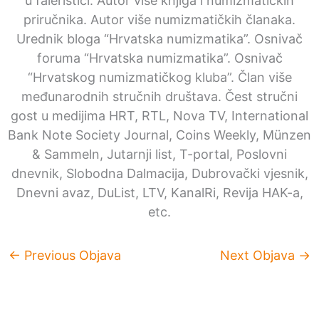
u faleristici. Autor više knjiga i numizmatičkih
priručnika. Autor više numizmatičkih članaka.
Urednik bloga “Hrvatska numizmatika”. Osnivač
foruma “Hrvatska numizmatika”. Osnivač
“Hrvatskog numizmatičkog kluba”. Član više
međunarodnih stručnih društava. Čest stručni
gost u medijima HRT, RTL, Nova TV, International
Bank Note Society Journal, Coins Weekly, Münzen
& Sammeln, Jutarnji list, T-portal, Poslovni
dnevnik, Slobodna Dalmacija, Dubrovački vjesnik,
Dnevni avaz, DuList, LTV, KanalRi, Revija HAK-a,
etc.
←
Previous Objava
Next Objava
→