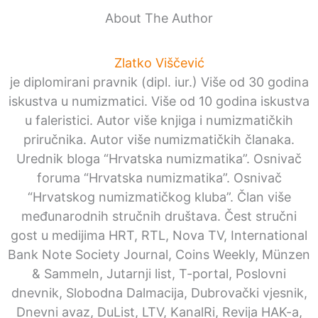
About The Author
Zlatko Viščević
je diplomirani pravnik (dipl. iur.) Više od 30 godina
iskustva u numizmatici. Više od 10 godina iskustva
u faleristici. Autor više knjiga i numizmatičkih
priručnika. Autor više numizmatičkih članaka.
Urednik bloga “Hrvatska numizmatika”. Osnivač
foruma “Hrvatska numizmatika”. Osnivač
“Hrvatskog numizmatičkog kluba”. Član više
međunarodnih stručnih društava. Čest stručni
gost u medijima HRT, RTL, Nova TV, International
Bank Note Society Journal, Coins Weekly, Münzen
& Sammeln, Jutarnji list, T-portal, Poslovni
dnevnik, Slobodna Dalmacija, Dubrovački vjesnik,
Dnevni avaz, DuList, LTV, KanalRi, Revija HAK-a,