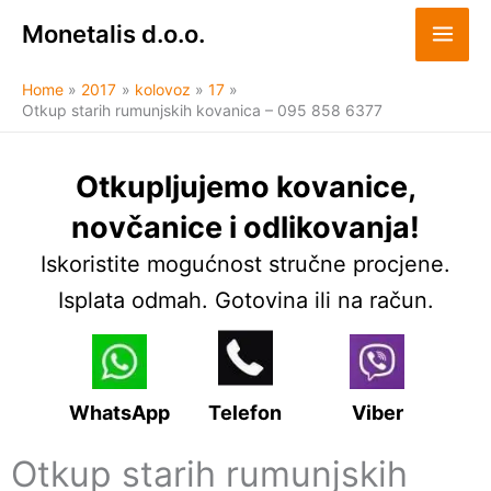
Skip
Monetalis d.o.o.
to
content
Home
2017
kolovoz
17
Otkup starih rumunjskih kovanica – 095 858 6377
Otkupljujemo kovanice,
novčanice i odlikovanja!
Iskoristite mogućnost stručne procjene.
Isplata odmah. Gotovina ili na račun.
WhatsApp
Telefon
Viber
Otkup starih rumunjskih