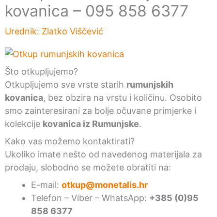
kovanica – 095 858 6377
Urednik:
Zlatko Viščević
Što otkupljujemo?
Otkupljujemo sve vrste starih
rumunjskih
kovanica
, bez obzira na vrstu i količinu. Osobito
smo zainteresirani za bolje očuvane primjerke i
kolekcije
kovanica iz Rumunjske
.
Kako vas možemo kontaktirati?
Ukoliko imate nešto od navedenog materijala za
prodaju, slobodno se možete obratiti na:
E-mail:
otkup@monetalis.hr
Telefon – Viber – WhatsApp:
+385 (0)95
858 6377