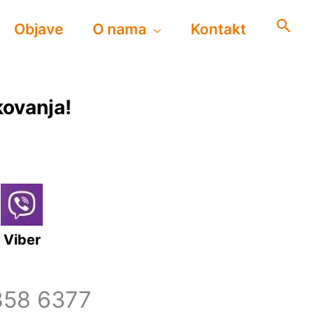
Objave
O nama
Kontakt
kovanja!
Viber
 858 6377