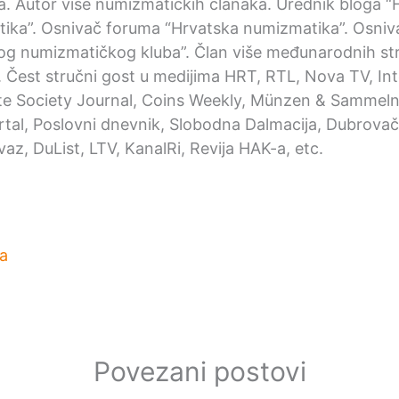
ka. Autor više numizmatičkih članaka. Urednik bloga “
ika”. Osnivač foruma “Hrvatska numizmatika”. Osniv
og numizmatičkog kluba”. Član više međunarodnih st
. Čest stručni gost u medijima HRT, RTL, Nova TV, Int
e Society Journal, Coins Weekly, Münzen & Sammeln,
ortal, Poslovni dnevnik, Slobodna Dalmacija, Dubrovačk
az, DuList, LTV, KanalRi, Revija HAK-a, etc.
a
Povezani postovi