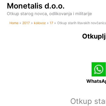
Skip
Monetalis d.o.o.
to
content
Otkup starog novca, odlikovanja i militarije
Home
2017
kolovoz
17
Otkup starih litavskih novčani
Otkuplj
WhatsA
Otkup sta