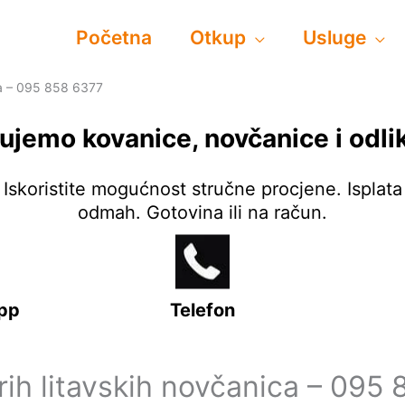
Početna
Otkup
Usluge
ca – 095 858 6377
ujemo kovanice, novčanice i odli
Iskoristite mogućnost stručne procjene. Isplata
odmah. Gotovina ili na račun.
pp
Telefon
rih litavskih novčanica – 095