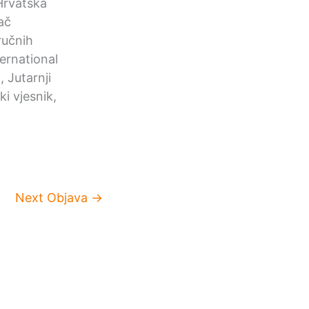
Hrvatska
ač
ručnih
ernational
 Jutarnji
i vjesnik,
Next Objava
→