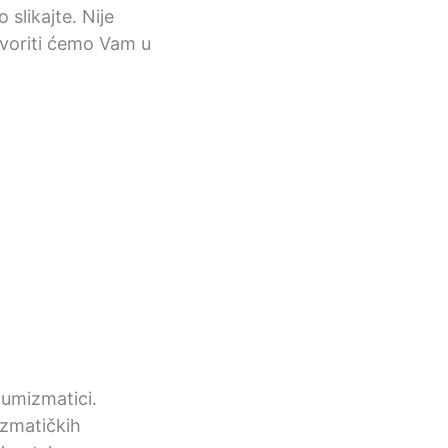
 slikajte. Nije
ovoriti ćemo Vam u
 numizmatici.
mizmatičkih