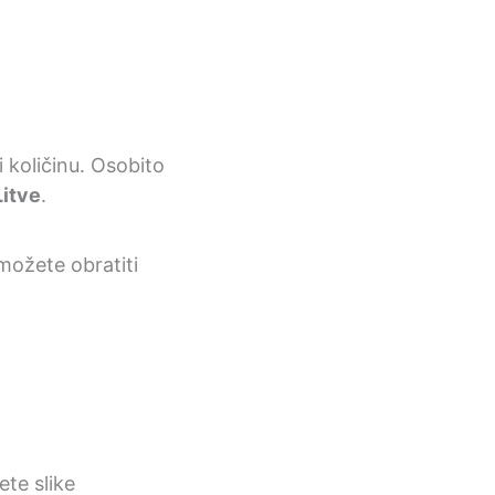
i količinu. Osobito
Litve
.
možete obratiti
ete slike