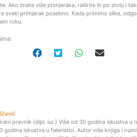
te. Ako imate više primjeraka, raširite ih po stolu i tako
te svaki primjerak posebno. Kada primimo slike, odg
em roku.
gima:
r
ščević
irani pravnik (dipl. iur.) Više od 30 godina iskustva u
0 godina iskustva u faleristici. Autor više knjiga i nu