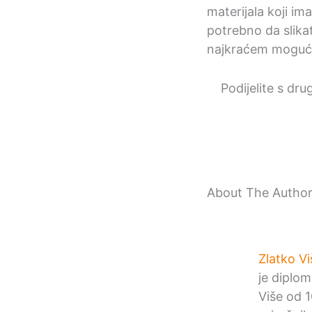
materijala koji ima
potrebno da slika
najkraćem moguć
Podijelite s dru
About The Autho
Zlatko Vi
je diplom
Više od 1