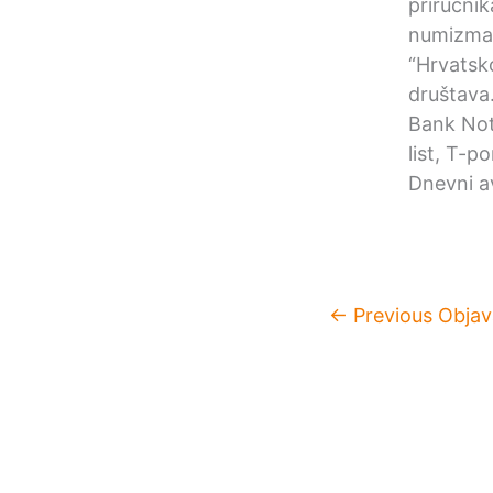
priručni
numizmat
“Hrvatsk
društava
Bank Not
list, T-p
Dnevni av
←
Previous Objav