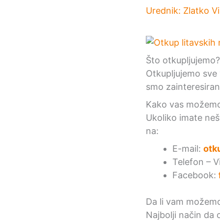
Urednik:
Zlatko V
Što otkupljujemo?
Otkupljujemo sve 
smo zainteresirani
Kako vas možemo 
Ukoliko imate neš
na:
E-mail:
otk
Telefon – 
Facebook:
Da li vam možemo 
Najbolji način da