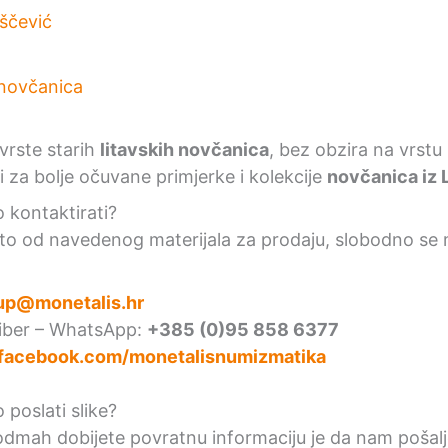
iščević
vrste starih
litavskih novčanica
, bez obzira na vrstu 
 za bolje očuvane primjerke i kolekcije
novčanica iz 
kontaktirati?
to od navedenog materijala za prodaju, slobodno se 
up@monetalis.hr
Viber – WhatsApp:
+385 (0)95 858 6377
facebook.com/monetalisnumizmatika
poslati slike?
 odmah dobijete povratnu informaciju je da nam pošalj