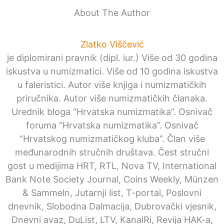
About The Author
Zlatko Viščević
je diplomirani pravnik (dipl. iur.) Više od 30 godina
iskustva u numizmatici. Više od 10 godina iskustva
u faleristici. Autor više knjiga i numizmatičkih
priručnika. Autor više numizmatičkih članaka.
Urednik bloga “Hrvatska numizmatika”. Osnivač
foruma “Hrvatska numizmatika”. Osnivač
“Hrvatskog numizmatičkog kluba”. Član više
međunarodnih stručnih društava. Čest stručni
gost u medijima HRT, RTL, Nova TV, International
Bank Note Society Journal, Coins Weekly, Münzen
& Sammeln, Jutarnji list, T-portal, Poslovni
dnevnik, Slobodna Dalmacija, Dubrovački vjesnik,
Dnevni avaz, DuList, LTV, KanalRi, Revija HAK-a,