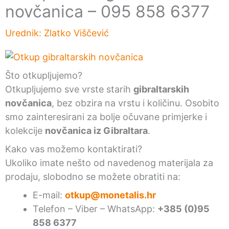
novčanica – 095 858 6377
Urednik:
Zlatko Viščević
Što otkupljujemo?
Otkupljujemo sve vrste starih
gibraltarskih
novčanica
, bez obzira na vrstu i količinu. Osobito
smo zainteresirani za bolje očuvane primjerke i
kolekcije
novčanica iz Gibraltara
.
Kako vas možemo kontaktirati?
Ukoliko imate nešto od navedenog materijala za
prodaju, slobodno se možete obratiti na:
E-mail:
otkup@monetalis.hr
Telefon – Viber – WhatsApp:
+385 (0)95
858 6377