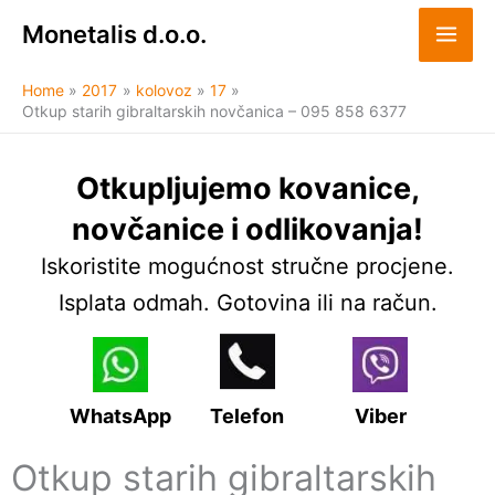
Skip
Monetalis d.o.o.
to
content
Home
2017
kolovoz
17
Otkup starih gibraltarskih novčanica – 095 858 6377
Otkupljujemo kovanice,
novčanice i odlikovanja!
Iskoristite mogućnost stručne procjene.
Isplata odmah. Gotovina ili na račun.
WhatsApp
Telefon
Viber
Otkup starih gibraltarskih