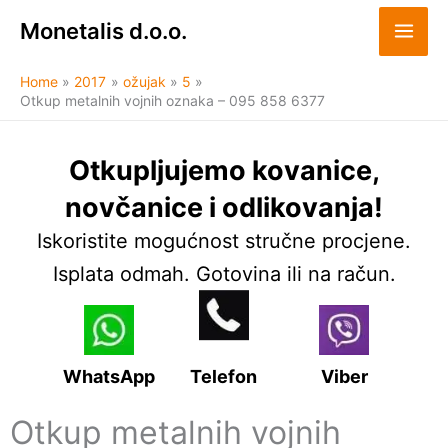
Skip
Monetalis d.o.o.
to
content
Home
2017
ožujak
5
Otkup metalnih vojnih oznaka – 095 858 6377
Otkupljujemo kovanice,
novčanice i odlikovanja!
Iskoristite mogućnost stručne procjene.
Isplata odmah. Gotovina ili na račun.
WhatsApp
Telefon
Viber
Otkup metalnih vojnih