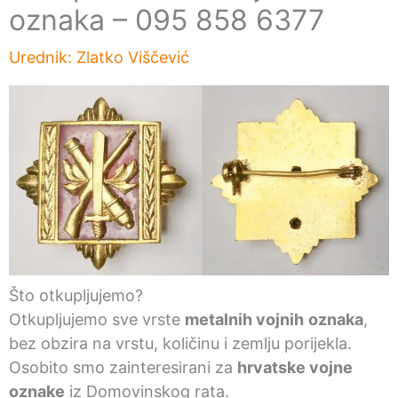
oznaka – 095 858 6377
Urednik:
Zlatko Viščević
Što otkupljujemo?
Otkupljujemo sve vrste
metalnih vojnih
oznaka
,
bez obzira na vrstu, količinu i zemlju porijekla.
Osobito smo zainteresirani za
hrvatske vojne
oznake
iz Domovinskog rata.