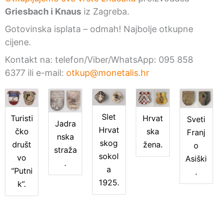
Griesbach i Knaus
iz Zagreba.
Gotovinska isplata – odmah! Najbolje otkupne
cijene.
Kontakt na: telefon/Viber/WhatsApp: 095 858
6377 ili e-mail:
otkup@monetalis.hr
Slet
Hrvat
Turisti
Sveti
Jadra
Hrvat
ska
čko
Franj
nska
skog
žena.
društ
o
straža
sokol
vo
Asiški
.
a
“Putni
.
1925.
k”.