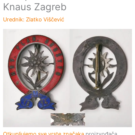
Knaus Zagreb
Urednik:
Zlatko Viščević
Otkupljujemo sve vrste značaka
proizvođača