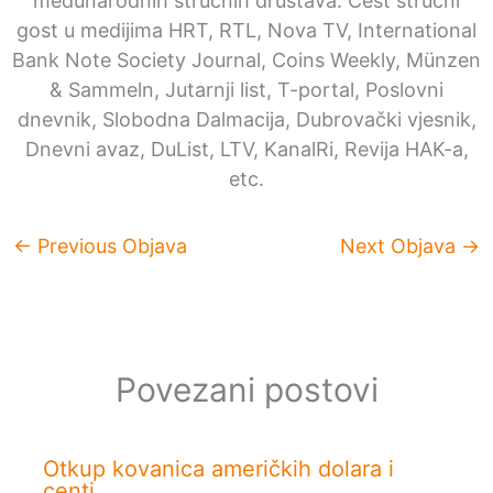
međunarodnih stručnih društava. Čest stručni
gost u medijima HRT, RTL, Nova TV, International
Bank Note Society Journal, Coins Weekly, Münzen
& Sammeln, Jutarnji list, T-portal, Poslovni
dnevnik, Slobodna Dalmacija, Dubrovački vjesnik,
Dnevni avaz, DuList, LTV, KanalRi, Revija HAK-a,
etc.
←
Previous Objava
Next Objava
→
Povezani postovi
Otkup kovanica američkih dolara i
centi