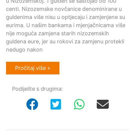
u Nizozemskoj. 1 gulden se sastojao od 100
centi. Nizozemske novčanice denominirane u
guldenima više nisu u optjecaju i zamjenjene su
eurima. U našim bankama i mjenjačnicama više
nije moguća zamjena starih nizozemskih
guldena eure, jer su rokovi za zamjenu protekli
nedugo nakon
Nizozemski
Pročitaj više »
gulden
otkupljujemo
u
Podijelite s drugima:
Hrvatskoj