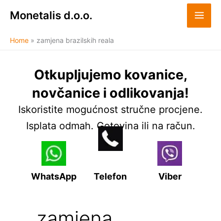
Skip
Monetalis d.o.o.
to
content
Home
zamjena brazilskih reala
Otkupljujemo kovanice,
novčanice i odlikovanja!
Iskoristite mogućnost stručne procjene.
Isplata odmah. Gotovina ili na račun.
WhatsApp
Telefon
Viber
zamjena