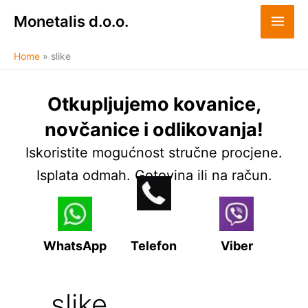
Skip
Monetalis d.o.o.
to
content
Home
slike
Otkupljujemo kovanice,
novčanice i odlikovanja!
Iskoristite mogućnost stručne procjene.
Isplata odmah. Gotovina ili na račun.
WhatsApp
Telefon
Viber
slike