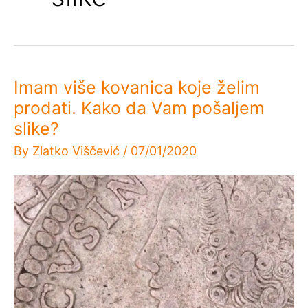
Imam više kovanica koje želim
prodati. Kako da Vam pošaljem
slike?
By
Zlatko Viščević
/
07/01/2020