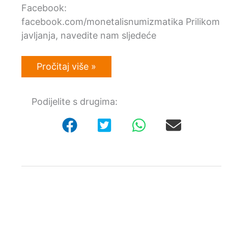
Facebook:
facebook.com/monetalisnumizmatika Prilikom
javljanja, navedite nam sljedeće
Kineska
Pročitaj više »
valuta
–
Otkupljujemo
Podijelite s drugima:
kineski
novac
u
Hrvatskoj