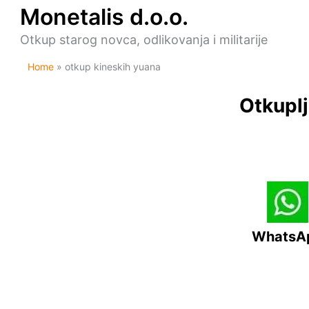
Skip
Monetalis d.o.o.
to
content
Otkup starog novca, odlikovanja i militarije
Home
otkup kineskih yuana
Otkuplj
WhatsA