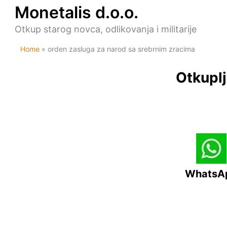
Skip
Monetalis d.o.o.
to
content
Otkup starog novca, odlikovanja i militarije
Home
orden zasluga za narod sa srebrnim zracima
Otkuplj
WhatsA