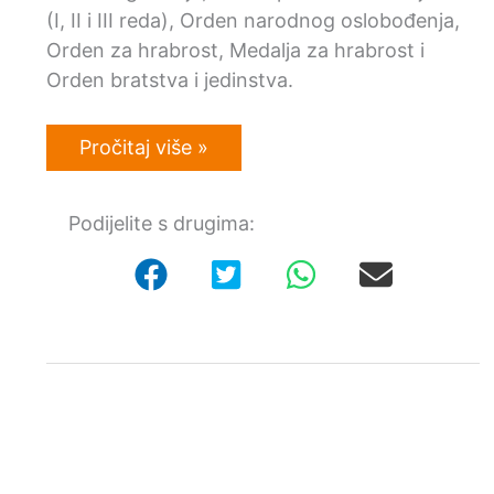
(I, II i III reda), Orden narodnog oslobođenja,
Orden za hrabrost, Medalja za hrabrost i
Orden bratstva i jedinstva.
Otkup
Pročitaj više »
odlikovanja
Socijalističke
Federativne
Podijelite s drugima:
Republike
Jugoslavije
(SFRJ)