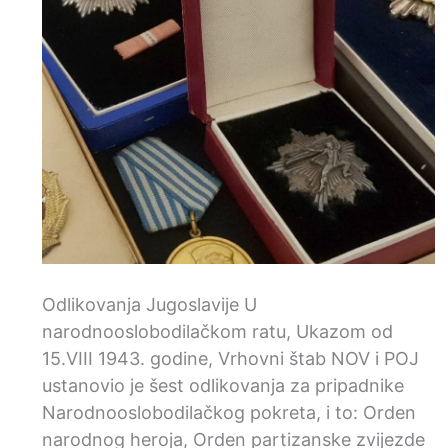
Odlikovanja Jugoslavije U
narodnooslobodilačkom ratu, Ukazom od
15.VIII 1943. godine, Vrhovni štab NOV i POJ
ustanovio je šest odlikovanja za pripadnike
Narodnooslobodilačkog pokreta, i to: Orden
narodnog heroja, Orden partizanske zvijezde