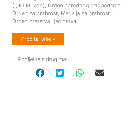
(I, II i III reda), Orden narodnog oslobođenja,
Orden za hrabrost, Medalja za hrabrost i
Orden bratstva i jedinstva.
Otkup
Pročitaj više »
odlikovanja
Socijalističke
Federativne
Podijelite s drugima:
Republike
Jugoslavije
(SFRJ)