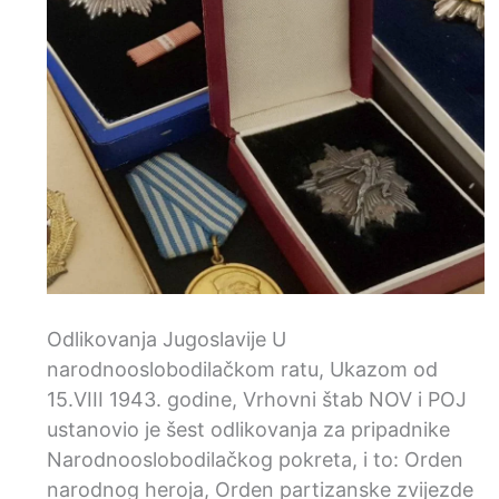
Odlikovanja Jugoslavije U
narodnooslobodilačkom ratu, Ukazom od
15.VIII 1943. godine, Vrhovni štab NOV i POJ
ustanovio je šest odlikovanja za pripadnike
Narodnooslobodilačkog pokreta, i to: Orden
narodnog heroja, Orden partizanske zvijezde