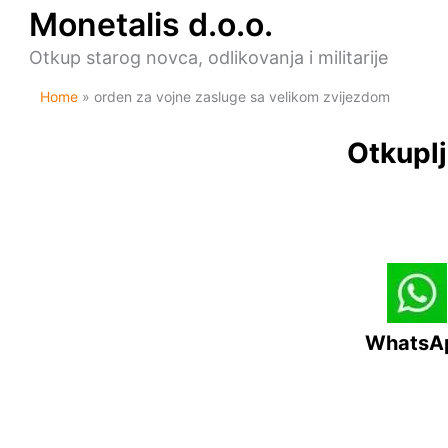
Skip
Monetalis d.o.o.
to
content
Otkup starog novca, odlikovanja i militarije
Home
orden za vojne zasluge sa velikom zvijezdom
Otkuplj
WhatsA