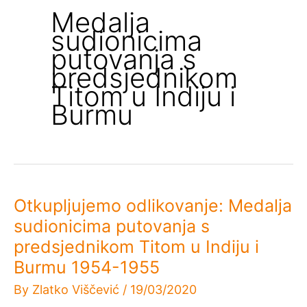
Medalja
sudionicima
putovanja s
predsjednikom
Titom u Indiju i
Burmu
Otkupljujemo odlikovanje: Medalja
sudionicima putovanja s
predsjednikom Titom u Indiju i
Burmu 1954-1955
By
Zlatko Viščević
/
19/03/2020