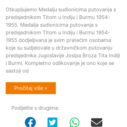
Otkupljujemo Medalju sudionicima putovanja s
predsjednikom Titom u Indiju i Burmu 1954-
1955. Medalja sudionicima putovanja s
predsjednikom Titom u Indiju i Burmu 1954-
1955 dodjeljivana je svim pratećim osobama
koje su sudjelovale u državničkom putovanju
predsjednika Jugoslavije Josipa Broza Tita Indiji
i Burmi. Kompletno odlikovanje je ono koje se
sastoji od
Otkupljujemo
Pročitaj više »
odlikovanje:
Medalja
sudionicima
Podijelite s drugima:
putovanja
s
predsjednikom
Titom