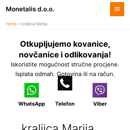
Skip
Monetalis d.o.o.
to
content
Home
kraljica Marija
Otkupljujemo kovanice,
novčanice i odlikovanja!
Iskoristite mogućnost stručne procjene.
Isplata odmah. Gotovina ili na račun.
WhatsApp
Telefon
Viber
kraljica Marija