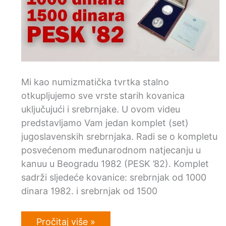
Mi kao numizmatička tvrtka stalno
otkupljujemo sve vrste starih kovanica
uključujući i srebrnjake. U ovom videu
predstavljamo Vam jedan komplet (set)
jugoslavenskih srebrnjaka. Radi se o kompletu
posvećenom međunarodnom natjecanju u
kanuu u Beogradu 1982 (PESK ’82). Komplet
sadrži sljedeće kovanice: srebrnjak od 1000
dinara 1982. i srebrnjak od 1500
Video:
Pročitaj više »