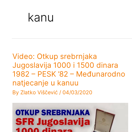
kanu
Video: Otkup srebrnjaka
Jugoslavija 1000 i 1500 dinara
1982 – PESK ’82 – Međunarodno
natjecanje u kanuu
By
Zlatko Viščević
/
04/03/2020