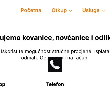
Početna
Otkup
Usluge
ujemo kovanice, novčanice i odli
Iskoristite mogućnost stručne procjene. Isplata
odmah. Gotovina ili na račun.
pp
Telefon