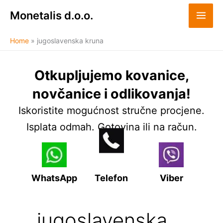
Skip
Monetalis d.o.o.
to
content
Home
jugoslavenska kruna
Otkupljujemo kovanice,
novčanice i odlikovanja!
Iskoristite mogućnost stručne procjene.
Isplata odmah. Gotovina ili na račun.
WhatsApp
Telefon
Viber
jugoslavenska