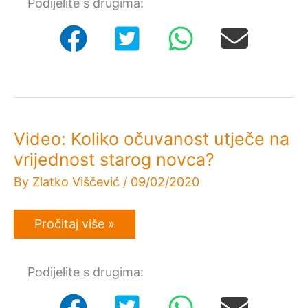
Podijelite s drugima:
1000
i
1500
dinara
1982
–
PESK
’82
–
Međunarodno
natjecanje
Video: Koliko očuvanost utječe na
u
kanuu
vrijednost starog novca?
By
Zlatko Viščević
/
09/02/2020
Video:
Pročitaj više »
Koliko
očuvanost
utječe
Podijelite s drugima:
na
vrijednost
starog