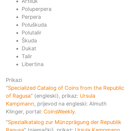
Artiluk
Poluperpera
Perpera
Poluškuda
Polutalir
Škuda
Dukat
Talir
Libertina
Prikazi
“
Specialized Catalog of Coins from the Republic
of Ragusa
” (engleski), prikaz:
Ursula
Kampmann
, prijevod na engleski: Almuth
Klinger, portal:
CoinsWeekly
.
“
Spezialkatalog zur Münzprägung der Republik
Ragusa
” (njemački), prikaz:
Ursula Kampmann
,