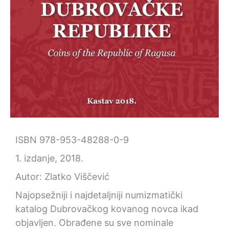
ISBN 978-953-48288-0-9
1. izdanje, 2018.
Autor: Zlatko Viščević
Najopsežniji i najdetaljniji numizmatički
katalog Dubrovačkog kovanog novca ikad
objavljen. Obrađene su sve nominale